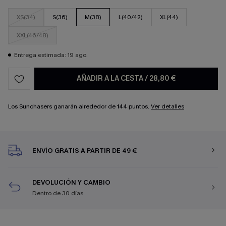
XS(34)
S(36)
M(38)
L(40/42)
XL(44)
XXL(46/48)
Entrega estimada: 19 ago.
AÑADIR A LA CESTA
/
28,80 €
Los Sunchasers ganarán alrededor de
144
puntos.
Ver detalles
ENVÍO GRATIS A PARTIR DE 49 €
DEVOLUCIÓN Y CAMBIO
Dentro de 30 días