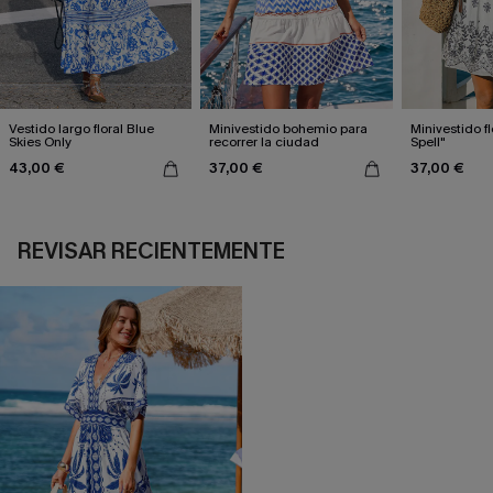
Vestido largo floral Blue
Minivestido bohemio para
Minivestido fl
Skies Only
recorrer la ciudad
Spell"
43,00 €
37,00 €
37,00 €
REVISAR RECIENTEMENTE