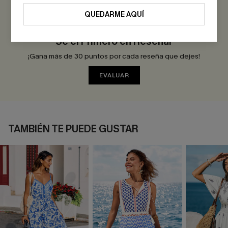
0.0
QUEDARME AQUÍ
Sé el Primero en Reseñar
¡Gana más de 30 puntos por cada reseña que dejes!
EVALUAR
TAMBIÉN TE PUEDE GUSTAR