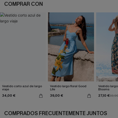
COMPRAR CON
Vestido corto azul de largo
Vestido largo floral Good
Vestido largo 
viaje
Life
Blooms
34,00 €
39,00 €
27,10 €
33,9
COMPRADOS FRECUENTEMENTE JUNTOS