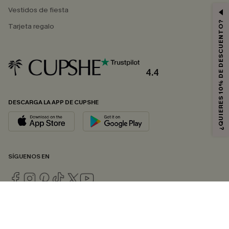
Vestidos de fiesta
¿QUIERES 10% DE DESCUENTO?
Tarjeta regalo
4.4
DESCARGA LA APP DE CUPSHE
SÍGUENOS EN
© 2026 CUPSHE ESPAÑA