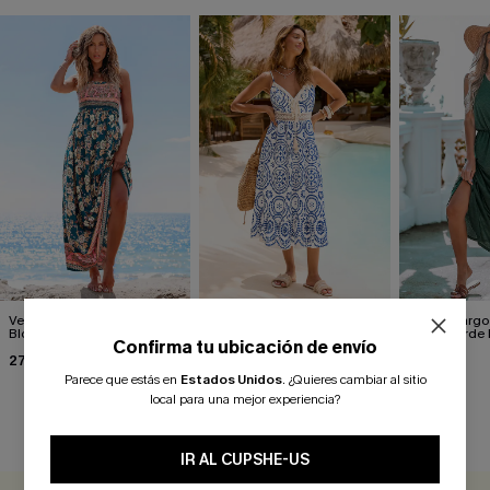
Vestido largo floral Spring
Vestido midi adornado en
Vestido largo
Blooms
Mykonos
lateral verde
Confirma tu ubicación de envío
27,10 €
37,30 €
27,00 €
33,90 €
43,90 €
Parece que estás en
Estados Unidos
.
¿Quieres cambiar al sitio
local para una mejor experiencia?
RESEÑAS DE CLIENTES
IR AL CUPSHE-US