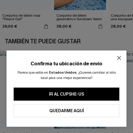
Conjunto de bikini rosa
Conjunto de bikini
Conjunto de b
"Peace Out"
geométrico Sundown Swim
una escapad
39,00 €
38,00 €
28,00 €
TAMBIÉN TE PUEDE GUSTAR
Confirma tu ubicación de envío
Parece que estás en
Estados Unidos
.
¿Quieres cambiar al sitio
local para una mejor experiencia?
IR AL CUPSHE-US
QUEDARME AQUÍ