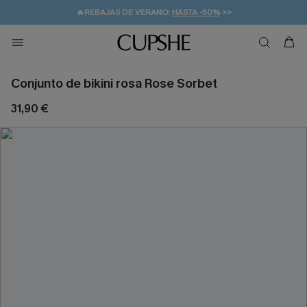
🔥REBAJAS DE VERANO:
HASTA -50%
>>
🚚ENVÍO GRATUITO A PARTIR DE 49 € >>
💌¡SUSCRIBIRSE & GANAR -10% EXTRA!
Conjunto de bikini rosa Rose Sorbet
31,90 €