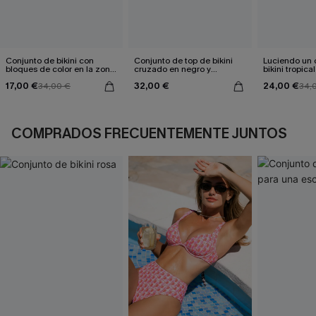
Conjunto de bikini con
Conjunto de top de bikini
Luciendo un 
bloques de color en la zona
cruzado en negro y
bikini tropical
gris
eucalipto y braguitas de
17,00 €
32,00 €
24,00 €
34,00 €
talle alto
34,
COMPRADOS FRECUENTEMENTE JUNTOS