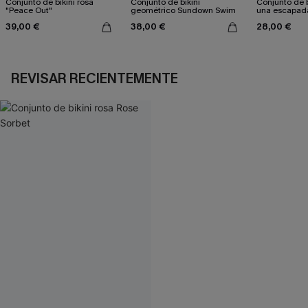
Conjunto de bikini rosa
Conjunto de bikini
Conjunto de b
"Peace Out"
geométrico Sundown Swim
una escapad
39,00 €
38,00 €
28,00 €
REVISAR RECIENTEMENTE