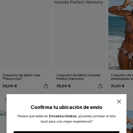
Conjunto de bikini rosa
Conjunto de bikini morado
Conjunto de b
"Peace Out"
Perfect Harmony
estampado a
atractivo
39,00 €
35,00 €
31,00 €
TAMBIÉN TE PUEDE GUSTAR
Confirma tu ubicación de envío
Parece que estás en
Estados Unidos
.
¿Quieres cambiar al sitio
local para una mejor experiencia?