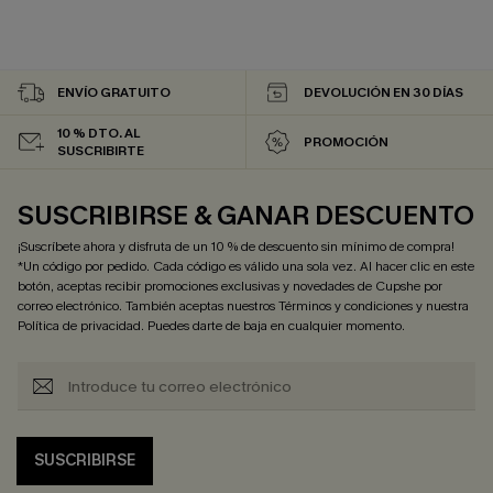
ENVÍO GRATUITO
DEVOLUCIÓN EN 30 DÍAS
10 % DTO. AL
PROMOCIÓN
SUSCRIBIRTE
SUSCRIBIRSE & GANAR DESCUENTO
¡Suscríbete ahora y disfruta de un 10 % de descuento sin mínimo de compra!
*Un código por pedido. Cada código es válido una sola vez. Al hacer clic en este
botón, aceptas recibir promociones exclusivas y novedades de Cupshe por
correo electrónico. También aceptas nuestros
Términos y condiciones
y nuestra
Política de privacidad
. Puedes darte de baja en cualquier momento.
SUSCRIBIRSE