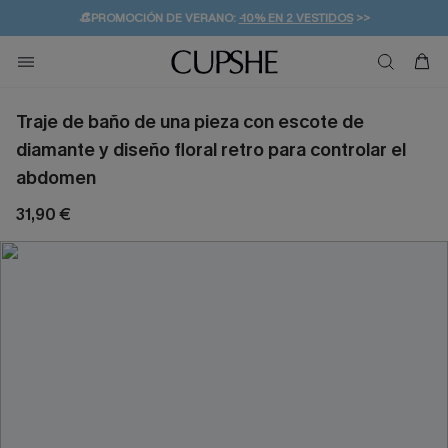
👒PROMOCIÓN DE VERANO:
-10% EN 2 VESTIDOS
>>
🚚ENVÍO GRATUITO A PARTIR DE 49 € >>
💌¡SUSCRIBIRSE & GANAR -10% EXTRA!
Traje de baño de una pieza con escote de
diamante y diseño floral retro para controlar el
abdomen
31,90 €