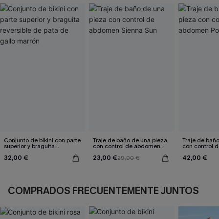
Conjunto de bikini con parte
Traje de baño de una pieza
Traje de bañ
superior y braguita
con control de abdomen
con control
reversible de pata de gallo
Sienna Sun
Poolside Mo
32,00 €
23,00 €
42,00 €
marrón
29,00 €
COMPRADOS FRECUENTEMENTE JUNTOS