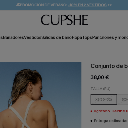
👒PROMOCIÓN DE VERANO:
-10% EN 2 VESTIDOS
>>
🚚ENVÍO GRATUITO A PARTIR DE 49 € >>
💌¡SUSCRIBIRSE & GANAR -10% EXTRA!
is
Bañadores
Vestidos
Salidas de baño
Ropa
Tops
Pantalones y mon
Conjunto de b
38,00 €
TALLA (EU)
XS(30-32)
S(3
Agotado. Recibe un
Entrega estimada: 