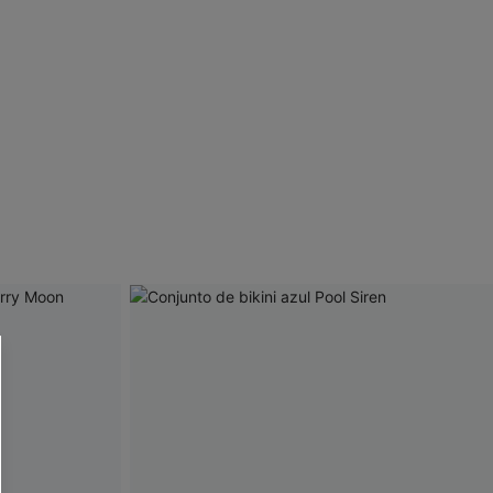
 CUPSHE?
ompra mínima