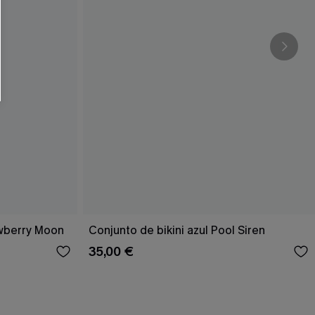
RSE
r este formulario, usted acepta nuestros
acidad
, y además acepta recibir correos
ticos de Cupshe en cualquier momento del
r ninguna compra. Podemos utilizar la
ductos y ofertas adaptados a su perfil.
awberry Moon
Conjunto de bikini azul Pool Siren
35,00 €