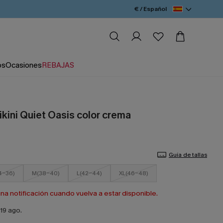
€ / Español
os
Ocasiones
REBAJAS
ikini Quiet Oasis color crema
Guía de tallas
4-36)
M(38-40)
L(42-44)
XL(46-48)
a notificación cuando vuelva a estar disponible.
19 ago.