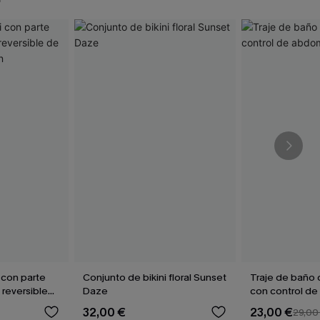
 con parte
Conjunto de bikini floral Sunset
Traje de baño 
 reversible
Daze
con control d
marrón
Sienna Sun
32,00 €
23,00 €
29,00