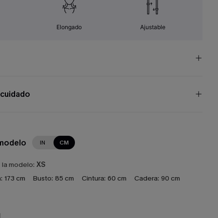
Elongado
Ajustable
 cuidado
 modelo
IN
CM
e la modelo:
XS
:
173 cm
Busto:
85 cm
Cintura:
60 cm
Cadera:
90 cm
N