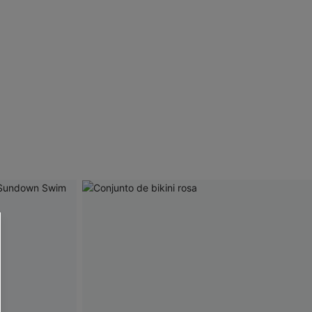
 CUPSHE?
ompra mínima