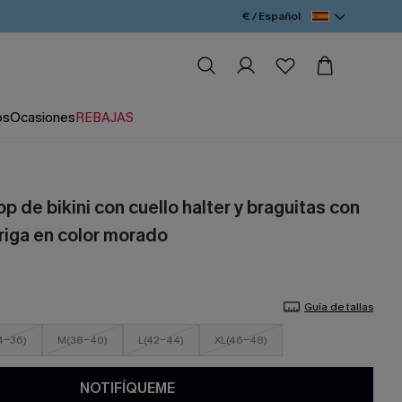
€ / Español
os
Ocasiones
REBAJAS
p de bikini con cuello halter y braguitas con
riga en color morado
Guía de tallas
4-36)
M(38-40)
L(42-44)
XL(46-48)
NOTIFÍQUEME