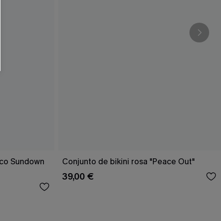
RSE
r este formulario, usted acepta nuestros
acidad
, y además acepta recibir correos
ticos de Cupshe en cualquier momento del
r ninguna compra. Podemos utilizar la
ductos y ofertas adaptados a su perfil.
rico Sundown
Conjunto de bikini rosa "Peace Out"
39,00 €