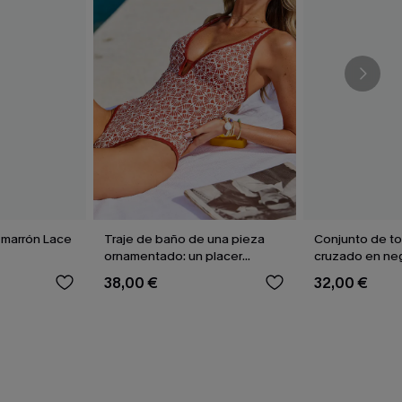
i marrón Lace
Traje de baño de una pieza
Conjunto de to
ornamentado: un placer
cruzado en neg
culpable
braguitas de tal
38,00 €
32,00 €