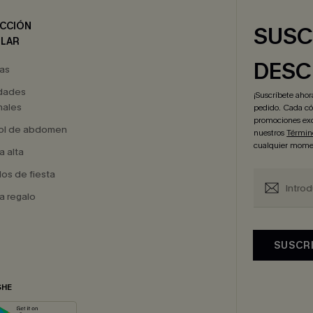
CCIÓN
SUSC
LAR
DESC
as
dades
¡Suscríbete aho
ales
pedido. Cada cód
promociones exc
ol de abdomen
nuestros
Términ
cualquier mome
a alta
dos de fiesta
a regalo
SUSCR
SHE