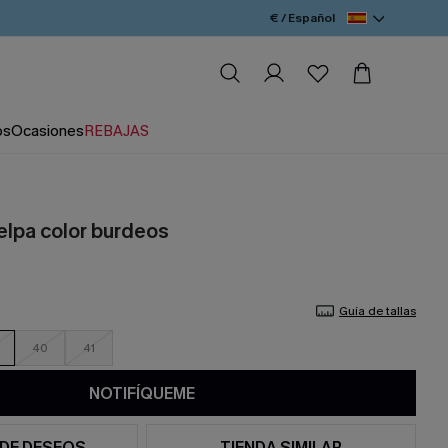
€ / Español
os
Ocasiones
REBAJAS
elpa color burdeos
Guía de tallas
40
41
NOTIFÍQUEME
 DE DESEOS
TIENDA SIMILAR