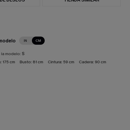
 modelo
IN
CM
e la modelo:
S
:
175 cm
Busto:
81 cm
Cintura:
59 cm
Cadera:
90 cm