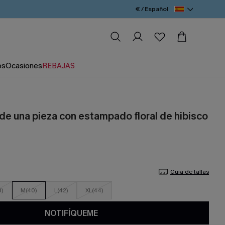
€ / Español
os
Ocasiones
REBAJAS
 de una pieza con estampado floral de hibisco
Guía de tallas
8)
M(40)
L(42)
XL(44)
NOTIFÍQUEME