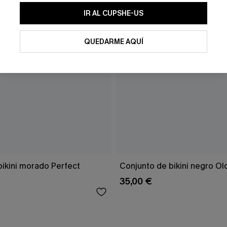
IR AL CUPSHE-US
QUEDARME AQUÍ
bikini morado Perfect
Conjunto de bikini negro Ol
35,00 €