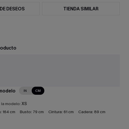
 DE DESEOS
TIENDA SIMILAR
roducto
 modelo
IN
CM
e la modelo:
XS
:
164 cm
Busto:
79 cm
Cintura:
61 cm
Cadera:
89 cm