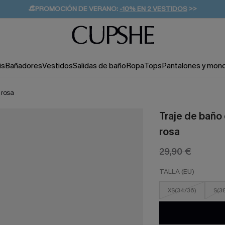
👒PROMOCIÓN DE VERANO:
-10% EN 2 VESTIDOS
>>
🚚ENVÍO GRATUITO A PARTIR DE 49 € >>
💌¡SUSCRIBIRSE & GANAR -10% EXTRA!
is
Bañadores
Vestidos
Salidas de baño
Ropa
Tops
Pantalones y mon
 rosa
Traje de baño
rosa
29,90 €
TALLA (EU)
XS(34/36)
S(3