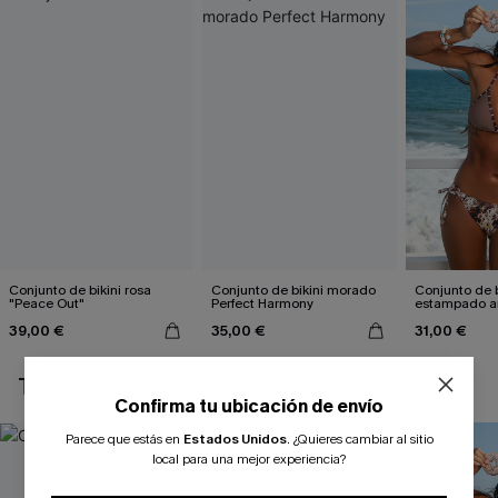
Conjunto de bikini rosa
Conjunto de bikini morado
Conjunto de b
"Peace Out"
Perfect Harmony
estampado a
atractivo
39,00 €
35,00 €
31,00 €
TAMBIÉN TE PUEDE GUSTAR
Confirma tu ubicación de envío
Parece que estás en
Estados Unidos
.
¿Quieres cambiar al sitio
local para una mejor experiencia?