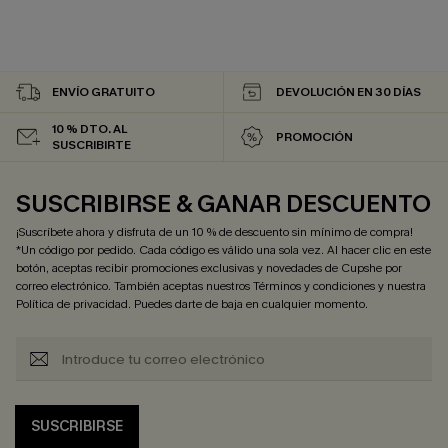
ENVÍO GRATUITO
DEVOLUCIÓN EN 30 DÍAS
10 % DTO. AL
PROMOCIÓN
SUSCRIBIRTE
SUSCRIBIRSE & GANAR DESCUENTO
¡Suscríbete ahora y disfruta de un 10 % de descuento sin mínimo de compra!
*Un código por pedido. Cada código es válido una sola vez. Al hacer clic en este
botón, aceptas recibir promociones exclusivas y novedades de Cupshe por
correo electrónico. También aceptas nuestros
Términos y condiciones
y nuestra
Política de privacidad
. Puedes darte de baja en cualquier momento.
SUSCRIBIRSE