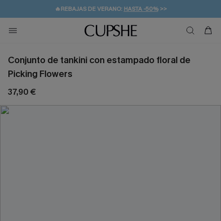
🔥REBAJAS DE VERANO:
HASTA -50%
>>
👒PROMOCIÓN DE VERANO:
🚚ENVÍO GRATUITO A PARTIR DE 49 € >>
💌¡SUSCRIBIRSE & GANAR -10% EXTRA!
-10% EN 2 VESTIDOS
>>
Conjunto de tankini con estampado floral de
Picking Flowers
37,90 €