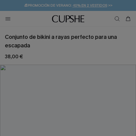
👒PROMOCIÓN DE VERANO:
-10% EN 2 VESTIDOS
>>
🚚ENVÍO GRATUITO A PARTIR DE 49 € >>
💌¡SUSCRIBIRSE & GANAR -10% EXTRA!
Conjunto de bikini a rayas perfecto para una
escapada
38,00 €