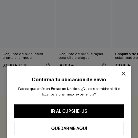
Conjunto de bikini color
Conjunto de bikini a rayas
Conjunto de b
crema a la moda
para cita a ciegas
estampado pa
Romance Isl
33,00 €
38,00 €
38,00 €
37,00 €
Confirma tu ubicación de envío
RESEÑAS DE CLIENTES
Parece que estás en
Estados Unidos
.
¿Quieres cambiar al sitio
local para una mejor experiencia?
0.0
IR AL CUPSHE-US
Sé el Primero en Reseñar
QUEDARME AQUÍ
¡Gana más de 30 puntos por cada reseña que dejes!