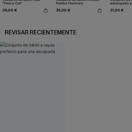
"Peace Out"
Perfect Harmony
estampado a
atractivo
39,00 €
35,00 €
31,00 €
REVISAR RECIENTEMENTE