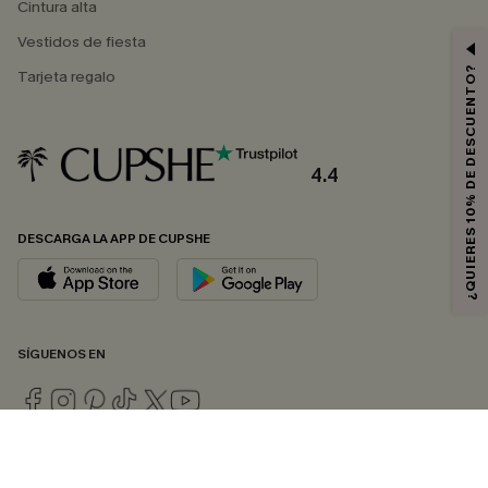
Cintura alta
Vestidos de fiesta
¿QUIERES 10% DE DESCUENTO?
Tarjeta regalo
4.4
DESCARGA LA APP DE CUPSHE
SÍGUENOS EN