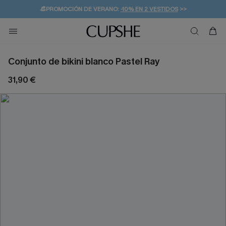
👒PROMOCIÓN DE VERANO:
-10% EN 2 VESTIDOS
>>
🚚ENVÍO GRATUITO A PARTIR DE 49 € >>
💌¡SUSCRIBIRSE & GANAR -10% EXTRA!
Conjunto de bikini blanco Pastel Ray
31,90 €