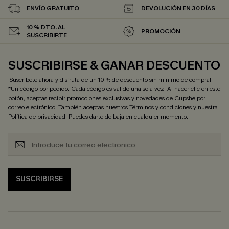
ENVÍO GRATUITO
DEVOLUCIÓN EN 30 DÍAS
10 % DTO. AL
PROMOCIÓN
SUSCRIBIRTE
SUSCRIBIRSE & GANAR DESCUENTO
¡Suscríbete ahora y disfruta de un 10 % de descuento sin mínimo de compra!
*Un código por pedido. Cada código es válido una sola vez. Al hacer clic en este
botón, aceptas recibir promociones exclusivas y novedades de Cupshe por
correo electrónico. También aceptas nuestros
Términos y condiciones
y nuestra
Política de privacidad
. Puedes darte de baja en cualquier momento.
SUSCRIBIRSE