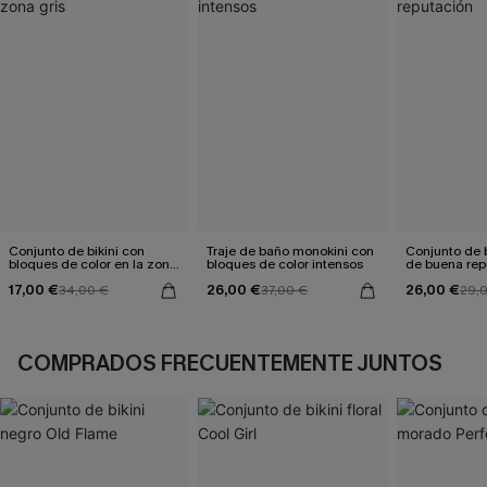
Conjunto de bikini con
Traje de baño monokini con
Conjunto de b
bloques de color en la zona
bloques de color intensos
de buena rep
gris
17,00 €
26,00 €
26,00 €
34,00 €
37,00 €
29,
COMPRADOS FRECUENTEMENTE JUNTOS