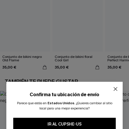
Conjunto de bikini negro
Conjunto de bikini floral
Conjunto de 
Old Flame
Cool Girl
Perfect Harm
35,00 €
35,00 €
35,00 €
TAMBIÉN TE PUEDE GUSTAR
Confirma tu ubicación de envío
Parece que estás en
Estados Unidos
.
¿Quieres cambiar al sitio
local para una mejor experiencia?
IR AL CUPSHE-US