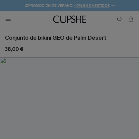
👒PROMOCIÓN DE VERANO:
-10% EN 2 VESTIDOS
>>
🚚ENVÍO GRATUITO A PARTIR DE 49 € >>
💌¡SUSCRIBIRSE & GANAR -10% EXTRA!
Conjunto de bikini GEO de Palm Desert
38,00 €