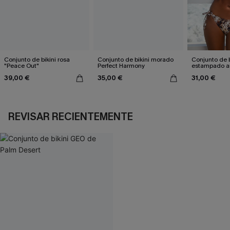
Conjunto de bikini rosa
Conjunto de bikini morado
Conjunto de b
"Peace Out"
Perfect Harmony
estampado a
atractivo
39,00 €
35,00 €
31,00 €
REVISAR RECIENTEMENTE