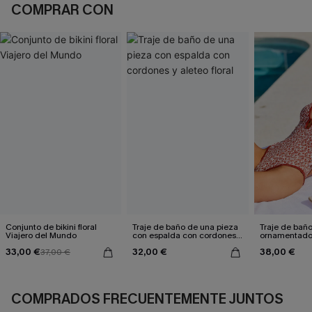
COMPRAR CON
Conjunto de bikini floral
Traje de baño de una pieza
Traje de bañ
Viajero del Mundo
con espalda con cordones y
ornamentado:
aleteo floral
culpable
33,00 €
32,00 €
38,00 €
37,00 €
COMPRADOS FRECUENTEMENTE JUNTOS