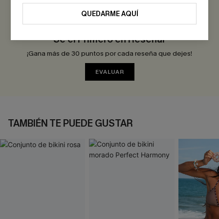
0.0
QUEDARME AQUÍ
Sé el Primero en Reseñar
¡Gana más de 30 puntos por cada reseña que dejes!
EVALUAR
TAMBIÉN TE PUEDE GUSTAR