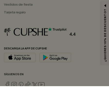
Vestidos de fiesta
¿QUIERES 10% DE DESCUENTO?
Tarjeta regalo
4.4
DESCARGA LA APP DE CUPSHE
SÍGUENOS EN
© 2026 CUPSHE ESPAÑA