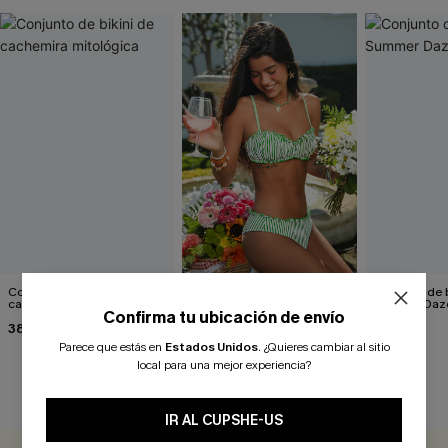
Conjunto de bikini de
Conjunto de bikini de rayas
Conjunto de bi
cachemira mitológica
Marine Life
Summer Daz
Confirma tu ubicación de envío
38,00 €
36,00 €
38,00 €
Parece que estás en
Estados Unidos
.
¿Quieres cambiar al sitio
local para una mejor experiencia?
RESEÑAS DE CLIENTES
IR AL CUPSHE-US