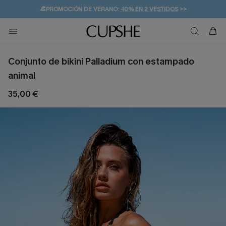
👒PROMOCIÓN DE VERANO:
-10% EN 2 VESTIDOS
>>
🚚ENVÍO GRATUITO A PARTIR DE 49 € >>
💌¡SUSCRIBIRSE & GANAR -10% EXTRA!
Conjunto de bikini Palladium con estampado
animal
35,00 €