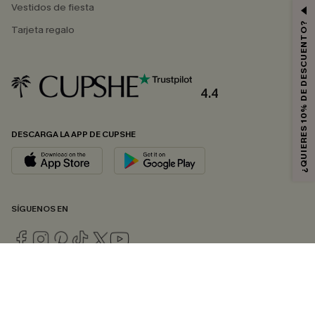
Vestidos de fiesta
¿QUIERES 10% DE DESCUENTO?
Tarjeta regalo
4.4
DESCARGA LA APP DE CUPSHE
SÍGUENOS EN
© 2026 CUPSHE ESPAÑA