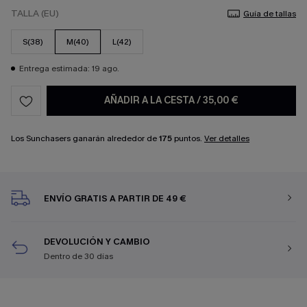
TALLA (EU)
Guía de tallas
S(38)
M(40)
L(42)
Entrega estimada: 19 ago.
AÑADIR A LA CESTA
/
35,00 €
Los Sunchasers ganarán alrededor de
175
puntos.
Ver detalles
ENVÍO GRATIS A PARTIR DE 49 €
DEVOLUCIÓN Y CAMBIO
Dentro de 30 días