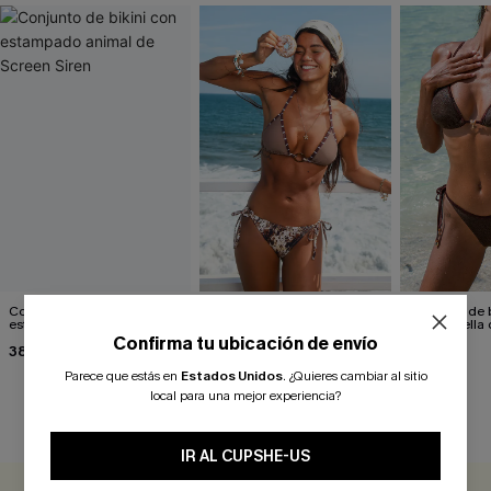
Conjunto de bikini con
Conjunto de bikini con
Conjunto de b
estampado animal de
estampado animal muy
con grosella
Screen Siren
atractivo
Confirma tu ubicación de envío
38,00 €
31,00 €
35,00 €
Parece que estás en
Estados Unidos
.
¿Quieres cambiar al sitio
local para una mejor experiencia?
RESEÑAS DE CLIENTES
IR AL CUPSHE-US