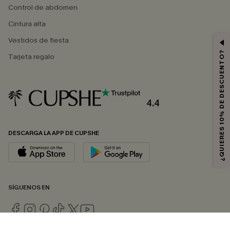
Control de abdomen
Cintura alta
Vestidos de fiesta
¿QUIERES 10% DE DESCUENTO?
Tarjeta regalo
4.4
DESCARGA LA APP DE CUPSHE
SÍGUENOS EN