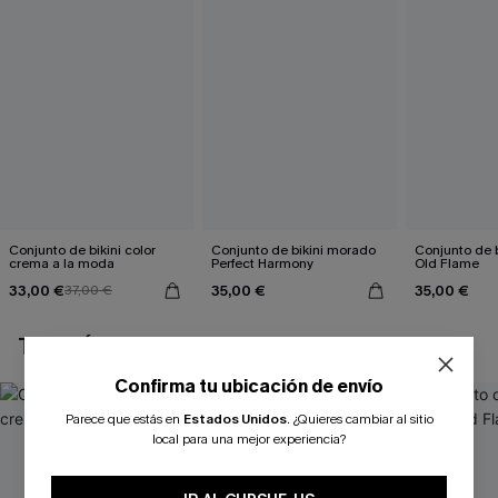
Conjunto de bikini color
Conjunto de bikini morado
Conjunto de b
crema a la moda
Perfect Harmony
Old Flame
33,00 €
35,00 €
35,00 €
37,00 €
TAMBIÉN TE PUEDE GUSTAR
Confirma tu ubicación de envío
Parece que estás en
Estados Unidos
.
¿Quieres cambiar al sitio
local para una mejor experiencia?