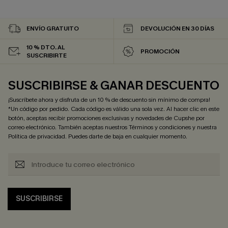
ENVÍO GRATUITO
DEVOLUCIÓN EN 30 DÍAS
10 % DTO. AL
PROMOCIÓN
SUSCRIBIRTE
SUSCRIBIRSE & GANAR DESCUENTO
¡Suscríbete ahora y disfruta de un 10 % de descuento sin mínimo de compra!
*Un código por pedido. Cada código es válido una sola vez. Al hacer clic en este
botón, aceptas recibir promociones exclusivas y novedades de Cupshe por
correo electrónico. También aceptas nuestros
Términos y condiciones
y nuestra
Política de privacidad
. Puedes darte de baja en cualquier momento.
SUSCRIBIRSE