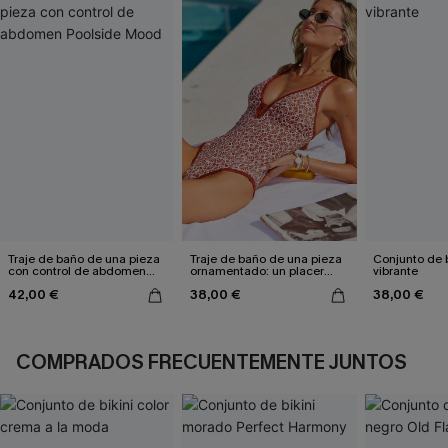
Traje de baño de una pieza
Traje de baño de una pieza
Conjunto de bi
con control de abdomen
ornamentado: un placer
vibrante
Poolside Mood
culpable
42,00 €
38,00 €
38,00 €
COMPRADOS FRECUENTEMENTE JUNTOS