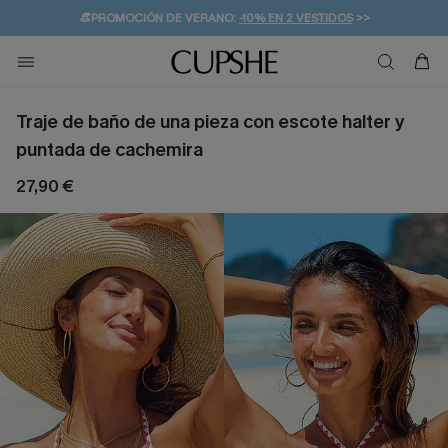
👒PROMOCIÓN DE VERANO:
-10% EN 2 VESTIDOS
>>
🚚ENVÍO GRATUITO A PARTIR DE 49 € >>
💌¡SUSCRIBIRSE & GANAR -10% EXTRA!
Traje de baño de una pieza con escote halter y
puntada de cachemira
27,90 €