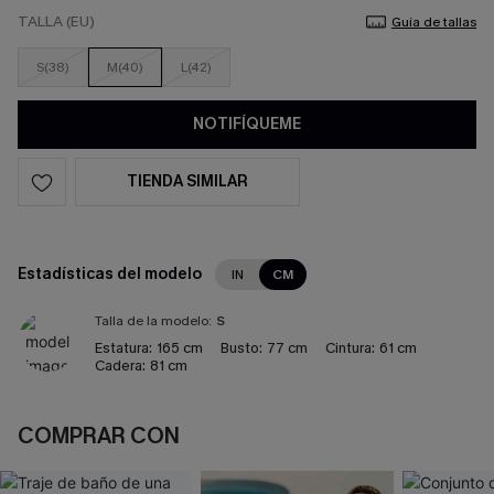
TALLA (EU)
Guía de tallas
S(38)
M(40)
L(42)
NOTIFÍQUEME
TIENDA SIMILAR
Estadísticas del modelo
IN
CM
Talla de la modelo:
S
Estatura:
165 cm
Busto:
77 cm
Cintura:
61 cm
Cadera:
81 cm
COMPRAR CON