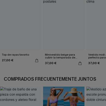
Top de rayas favorito
Minivestido beige para
Vestido midi 
cubrir la temporada de
perfecto para
27,00 €
postales
clima
37,00 €
37,00 €
COMPRADOS FRECUENTEMENTE JUNTOS