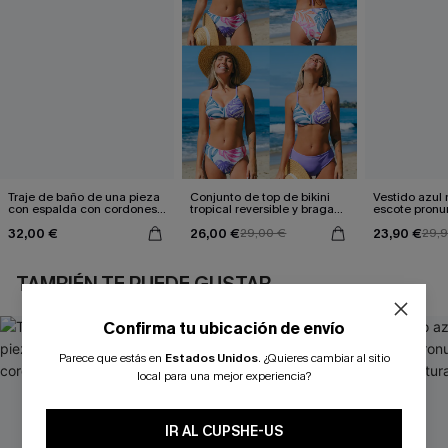
Traje de baño de una pieza
Conjunto de top de bikini
Vestido azul
con espalda con cordones y
tropical reversible y braga
escote pronu
aleteo floral
de talle medio Escaping
cintura anud
32,00 €
26,00 €
23,90 €
29,00 €
29,
TAMBIÉN TE PUEDE GUSTAR
Confirma tu ubicación de envío
Parece que estás en
Estados Unidos
.
¿Quieres cambiar al sitio
local para una mejor experiencia?
IR AL CUPSHE-US