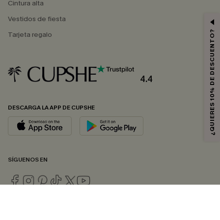
Cintura alta
Vestidos de fiesta
¿QUIERES 10% DE DESCUENTO?
Tarjeta regalo
4.4
DESCARGA LA APP DE CUPSHE
SÍGUENOS EN