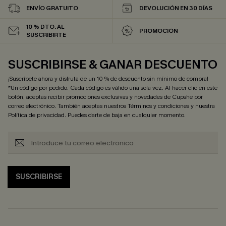
ENVÍO GRATUITO
DEVOLUCIÓN EN 30 DÍAS
10 % DTO. AL
PROMOCIÓN
SUSCRIBIRTE
SUSCRIBIRSE & GANAR DESCUENTO
¡Suscríbete ahora y disfruta de un 10 % de descuento sin mínimo de compra!
*Un código por pedido. Cada código es válido una sola vez. Al hacer clic en este
botón, aceptas recibir promociones exclusivas y novedades de Cupshe por
correo electrónico. También aceptas nuestros
Términos y condiciones
y nuestra
Política de privacidad
. Puedes darte de baja en cualquier momento.
SUSCRIBIRSE