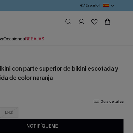
€ / Español
os
Ocasiones
REBAJAS
kini con parte superior de bikini escotada y
ida de color naranja
Guía de tallas
L(42)
NOTIFÍQUEME