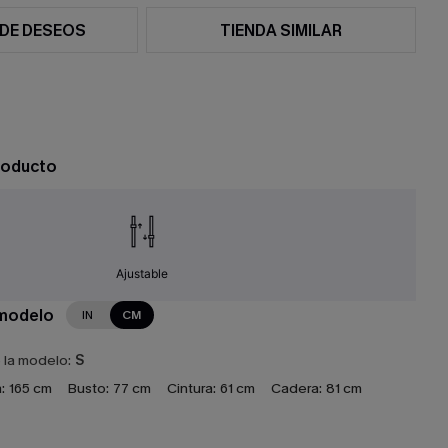
 DE DESEOS
TIENDA SIMILAR
roducto
Ajustable
 modelo
IN
CM
e la modelo:
S
:
165 cm
Busto:
77 cm
Cintura:
61 cm
Cadera:
81 cm