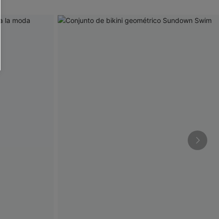
RSE
r este formulario, usted acepta nuestros
acidad
, y además acepta recibir correos
ticos de Cupshe en cualquier momento del
r ninguna compra. Podemos utilizar la
ductos y ofertas adaptados a su perfil.