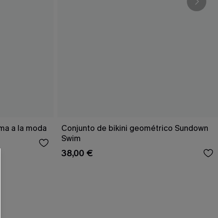
 CUPSHE?
ema a la moda
Conjunto de bikini geométrico Sundown
Swim
ompra mínima
38,00 €