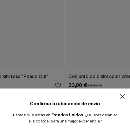
¿NUEVO EN
ikini rosa "Peace Out"
Conjunto de bikini color cr
33,00 €
37,00 €
-10% extra sin c
Confirma tu ubicación de envío
Parece que estás en
Estados Unidos
.
¿Quieres cambiar
al sitio local para una mejor experiencia?