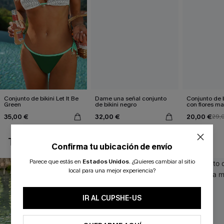
Conjunto de bikini Let It Be
Dame una señal conjunto
Conjunto de b
Green
de bikini negro
con flores ma
35,00 €
32,00 €
20,00 €
29,
TAMBIÉN TE PUEDE GUSTAR
Confirma tu ubicación de envío
Parece que estás en
Estados Unidos
.
¿Quieres cambiar al sitio
local para una mejor experiencia?
IR AL CUPSHE-US