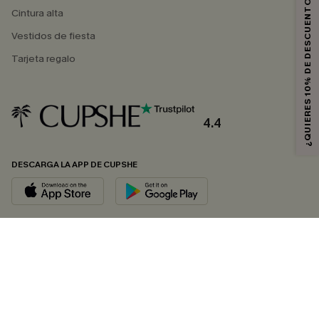
¿QUIERES 10% DE DESCUENTO?
Cintura alta
Vestidos de fiesta
Tarjeta regalo
4.4
DESCARGA LA APP DE CUPSHE
SÍGUENOS EN