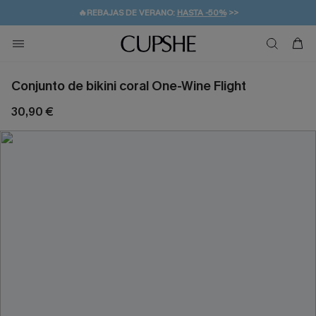
👒PROMOCIÓN DE VERANO:
-10% EN 2 VESTIDOS
>>
🚚ENVÍO GRATUITO A PARTIR DE 49 € >>
💌¡SUSCRIBIRSE & GANAR -10% EXTRA!
Conjunto de bikini coral One-Wine Flight
30,90 €