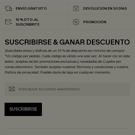
ENVÍO GRATUITO
DEVOLUCIÓN EN 30 DÍAS
10 % DTO. AL
PROMOCIÓN
SUSCRIBIRTE
SUSCRIBIRSE & GANAR DESCUENTO
¡Suscríbete ahora y disfruta de un 10 % de descuento sin mínimo de compra!
*Un código por pedido. Cada código es válido una sola vez. Al hacer clic en este
botón, aceptas recibir promociones exclusivas y novedades de Cupshe por
correo electrónico. También aceptas nuestros
Términos y condiciones
y nuestra
Política de privacidad
. Puedes darte de baja en cualquier momento.
SUSCRIBIRSE