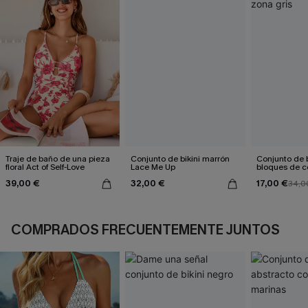
Traje de baño de una pieza
Conjunto de bikini marrón
Conjunto de b
floral Act of Self-Love
Lace Me Up
bloques de co
gris
39,00 €
32,00 €
17,00 €
34,0
COMPRADOS FRECUENTEMENTE JUNTOS