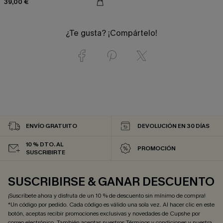
39,00 €
¿Te gusta? ¡Compártelo!
ENVÍO GRATUITO
DEVOLUCIÓN EN 30 DÍAS
10 % DTO. AL
PROMOCIÓN
SUSCRIBIRTE
SUSCRIBIRSE & GANAR DESCUENTO
¡Suscríbete ahora y disfruta de un 10 % de descuento sin mínimo de compra!
*Un código por pedido. Cada código es válido una sola vez. Al hacer clic en este
botón, aceptas recibir promociones exclusivas y novedades de Cupshe por
correo electrónico. También aceptas nuestros
Términos y condiciones
y nuestra