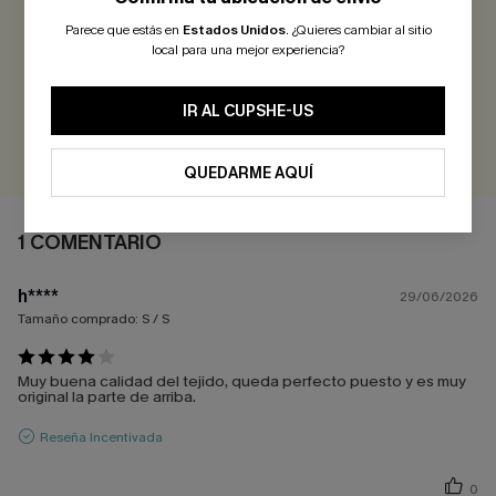
Parece que estás en
Estados Unidos
.
¿Quieres cambiar al sitio
4.0
1 COMENTARIO
local para una mejor experiencia?
¡Gana más de 30 puntos por cada reseña que dejes!
IR AL CUPSHE-US
EVALUAR
QUEDARME AQUÍ
1 COMENTARIO
h****
29/06/2026
Tamaño comprado:
S / S
Muy buena calidad del tejido, queda perfecto puesto y es muy
original la parte de arriba.
Reseña Incentivada
0