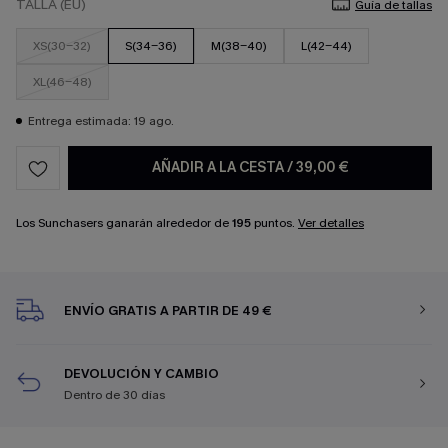
TALLA (EU)
Guía de tallas
XS(30-32)
S(34-36)
M(38-40)
L(42-44)
XL(46-48)
Entrega estimada: 19 ago.
AÑADIR A LA CESTA
/
39,00 €
Los Sunchasers ganarán alrededor de
195
puntos.
Ver detalles
ENVÍO GRATIS A PARTIR DE 49 €
DEVOLUCIÓN Y CAMBIO
Dentro de 30 días