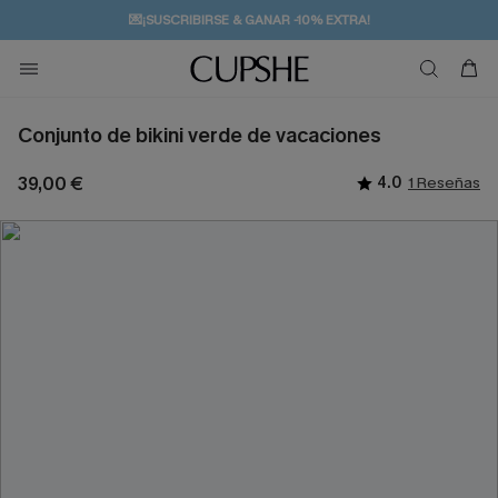
💌¡SUSCRIBIRSE & GANAR -10% EXTRA!
🚚ENVÍO GRATUITO A PARTIR DE 49 € >>
Conjunto de bikini verde de vacaciones
39,00 €
4.0
1 Reseñas