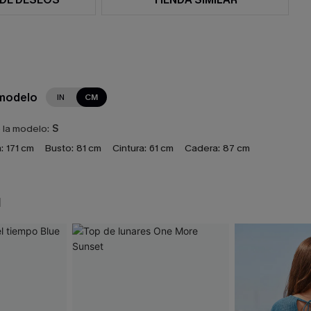
 modelo
IN
CM
e la modelo:
S
:
171 cm
Busto:
81 cm
Cintura:
61 cm
Cadera:
87 cm
N