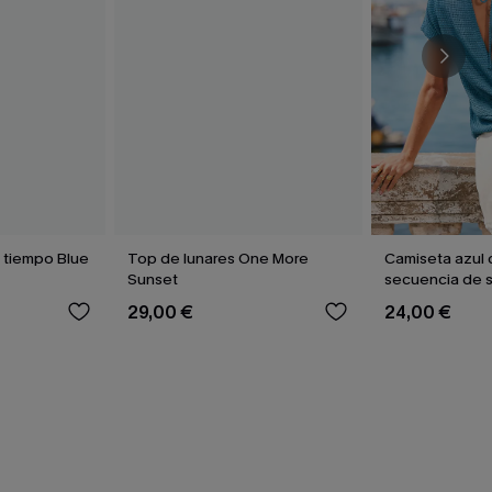
l tiempo Blue
Top de lunares One More
Camiseta azul 
Sunset
secuencia de 
29,00 €
24,00 €