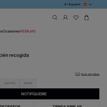
€ / Español
os
Ocasiones
REBAJAS
cién recogida
Guía de tallas
L(40/42)
XL(44)
NOTIFÍQUEME
 DE DESEOS
TIENDA SIMILAR