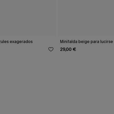
zules exagerados
Minifalda beige para lucirse
29,00 €