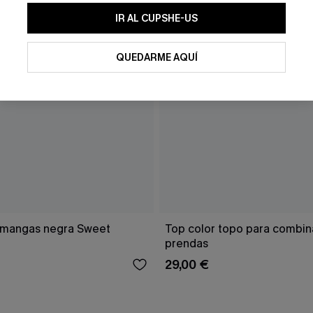
IR AL CUPSHE-US
QUEDARME AQUÍ
 mangas negra Sweet
Top color topo para combin
prendas
29,00 €