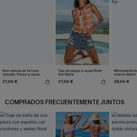
Nos vemos en la hora
Top de playa a rayas Ride
Minivestido b
dorada. Pareo a rayas.
the Wave
marca Water 
For
27,00 €
37,00 €
29,00 €
COMPRADOS FRECUENTEMENTE JUNTOS