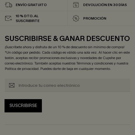
ENVÍO GRATUITO
DEVOLUCIÓN EN 30 DÍAS
10 % DTO. AL
PROMOCIÓN
SUSCRIBIRTE
SUSCRIBIRSE & GANAR DESCUENTO
¡Suscríbete ahora y disfruta de un 10 % de descuento sin mínimo de compra!
*Un código por pedido. Cada código es válido una sola vez. Al hacer clic en este
botón, aceptas recibir promociones exclusivas y novedades de Cupshe por
correo electrónico. También aceptas nuestros
Términos y condiciones
y nuestra
Política de privacidad
. Puedes darte de baja en cualquier momento.
SUSCRIBIRSE