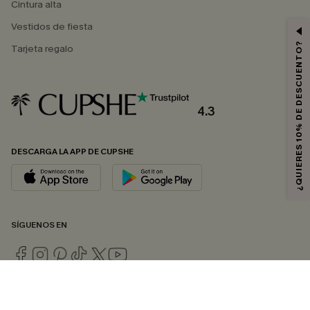
Cintura alta
Vestidos de fiesta
¿QUIERES 10% DE DESCUENTO?
Tarjeta regalo
4.3
DESCARGA LA APP DE CUPSHE
SÍGUENOS EN