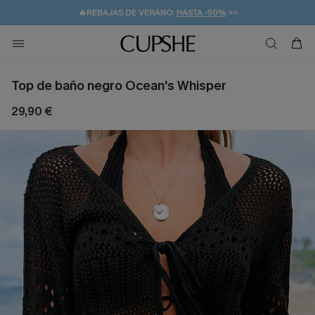
👒PROMOCIÓN DE VERANO:
-10% EN 2 VESTIDOS
>>
🚚ENVÍO GRATUITO A PARTIR DE 49 € >>
💌¡SUSCRIBIRSE & GANAR -10% EXTRA!
Top de baño negro Ocean's Whisper
29,90 €