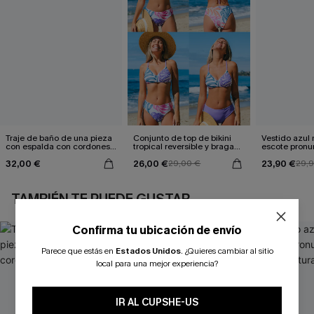
Traje de baño de una pieza
Conjunto de top de bikini
Vestido azul
con espalda con cordones y
tropical reversible y braga
escote pronu
aleteo floral
de talle medio Escaping
cintura anud
32,00 €
26,00 €
23,90 €
29,00 €
29,
TAMBIÉN TE PUEDE GUSTAR
Confirma tu ubicación de envío
Parece que estás en
Estados Unidos
.
¿Quieres cambiar al sitio
local para una mejor experiencia?
IR AL CUPSHE-US