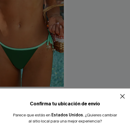
ikini Let It Be Green
Conjunto de bikini verde Co
32,00 €
Confirma tu ubicación de envío
Parece que estás en
Estados Unidos
.
¿Quieres cambiar
al sitio local para una mejor experiencia?