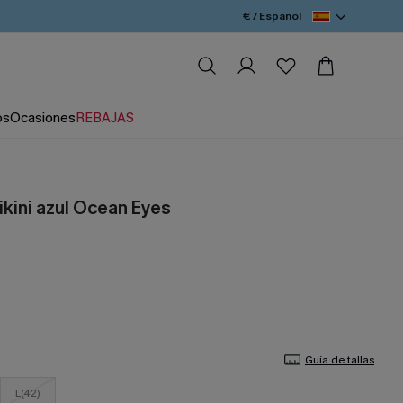
€ / Español
os
Ocasiones
REBAJAS
ikini azul Ocean Eyes
Guía de tallas
L(42)