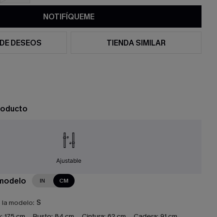
NOTIFÍQUEME
 DE DESEOS
TIENDA SIMILAR
roducto
Ajustable
 modelo
IN
CM
e la modelo:
S
:
175 cm
Busto:
84 cm
Cintura:
62 cm
Cadera:
91 cm