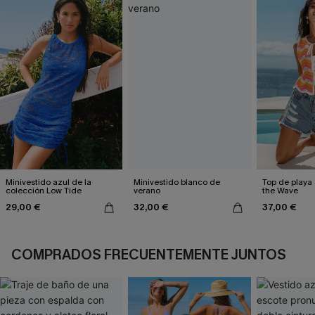
Minivestido azul de la
Minivestido blanco de
Top de playa 
colección Low Tide
verano
the Wave
29,00 €
32,00 €
37,00 €
COMPRADOS FRECUENTEMENTE JUNTOS