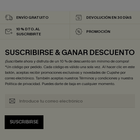
ENVÍO GRATUITO
DEVOLUCIÓN EN 30 DÍAS
10 % DTO. AL
PROMOCIÓN
SUSCRIBIRTE
SUSCRIBIRSE & GANAR DESCUENTO
¡Suscríbete ahora y disfruta de un 10 % de descuento sin mínimo de compra!
*Un código por pedido. Cada código es válido una sola vez. Al hacer clic en este
botón, aceptas recibir promociones exclusivas y novedades de Cupshe por
correo electrónico. También aceptas nuestros
Términos y condiciones
y nuestra
Política de privacidad
. Puedes darte de baja en cualquier momento.
SUSCRIBIRSE