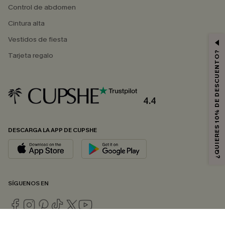
Control de abdomen
Cintura alta
Vestidos de fiesta
¿QUIERES 10% DE DESCUENTO?
Tarjeta regalo
4.4
DESCARGA LA APP DE CUPSHE
SÍGUENOS EN