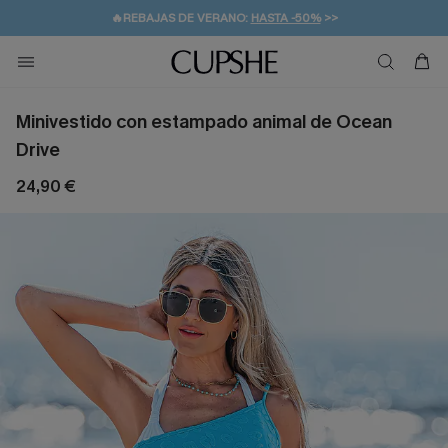
👒PROMOCIÓN DE VERANO:
-10% EN 2 VESTIDOS
>>
🚚ENVÍO GRATUITO A PARTIR DE 49 € >>
💌¡SUSCRIBIRSE & GANAR -10% EXTRA!
Minivestido con estampado animal de Ocean
Drive
24,90 €