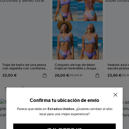
Traje de baño de una pieza
Conjunto de top de bikini
Vestido azul
con espalda con cordones y
tropical reversible y braga
escote pronu
aleteo floral
de talle medio Escaping
cintura anud
32,00 €
26,00 €
23,90 €
29,00 €
29,
TAMBIÉN TE PUEDE GUSTAR
Confirma tu ubicación de envío
Parece que estás en
Estados Unidos
.
¿Quieres cambiar al sitio
local para una mejor experiencia?