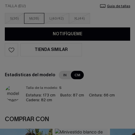
TALLA (EU)
Guía de tallas
S(36)
M(38)
L(40/42)
XL(44)
NOTIFÍQUEME
TIENDA SIMILAR
Estadísticas del modelo
IN
CM
Talla de la modelo:
S
Estatura:
173 cm
Busto:
87 cm
Cintura:
66 cm
Cadera:
82 cm
COMPRAR CON