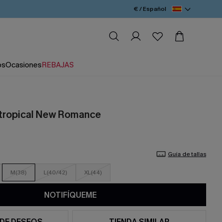
€ / Español
os
Ocasiones
REBAJAS
 tropical New Romance
Guía de tallas
M(38)
L(40/42)
XL(44)
NOTIFÍQUEME
 DE DESEOS
TIENDA SIMILAR