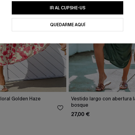
IR AL CUPSHE-US
QUEDARME AQUÍ
floral Golden Haze
Vestido largo con abertura l
bosque
27,00 €