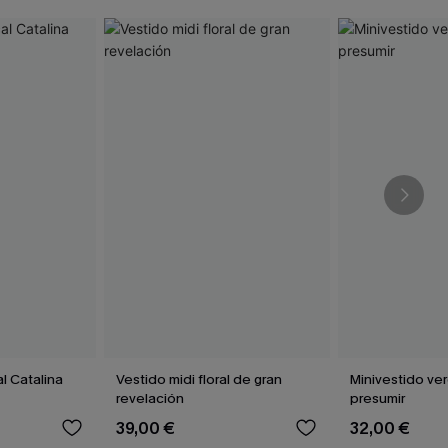
al Catalina
Vestido midi floral de gran
Minivestido ve
revelación
presumir
39,00 €
32,00 €