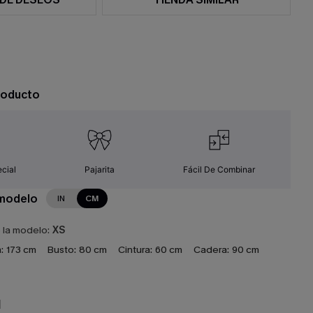
roducto
cial
Pajarita
Fácil De Combinar
 modelo
IN
CM
e la modelo:
XS
:
173 cm
Busto:
80 cm
Cintura:
60 cm
Cadera:
90 cm
N