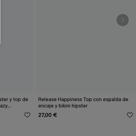
RSE
r este formulario, usted acepta nuestros
acidad
, y además acepta recibir correos
ticos de Cupshe en cualquier momento del
r ninguna compra. Podemos utilizar la
ductos y ofertas adaptados a su perfil.
ster y top de
Release Happiness Top con espalda de
Hazy
encaje y bikini hipster
27,00 €