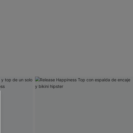
 CUPSHE?
ompra mínima