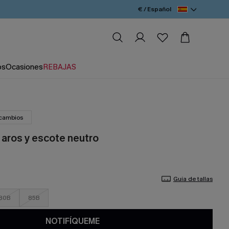
€ / Español
os
Ocasiones
REBAJAS
 cambios
 aros y escote neutro
Guía de tallas
80B
85B
NOTIFÍQUEME