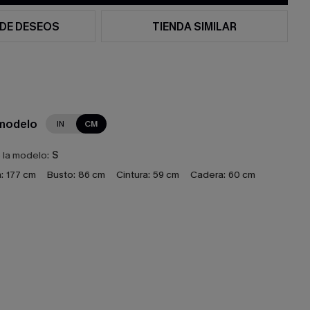
 DE DESEOS
TIENDA SIMILAR
 modelo
IN
CM
e la modelo:
S
:
177 cm
Busto:
86 cm
Cintura:
59 cm
Cadera:
60 cm