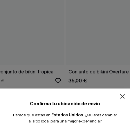
onjunto de bikini tropical
Conjunto de bikini Overture 
35,00 €
 €
Confirma tu ubicación de envío
Parece que estás en
Estados Unidos
.
¿Quieres cambiar
al sitio local para una mejor experiencia?