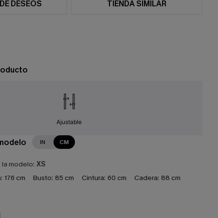
 DE DESEOS
TIENDA SIMILAR
roducto
Ajustable
 modelo
IN
CM
e la modelo:
XS
:
176 cm
Busto:
85 cm
Cintura:
60 cm
Cadera:
88 cm
N