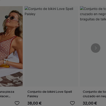
una pieza
Conjunto de bikini Love Spell
Conjunto de to
lacer
Paisley
cruzado en neg
braguitas de tal
38,00 €
32,00 €