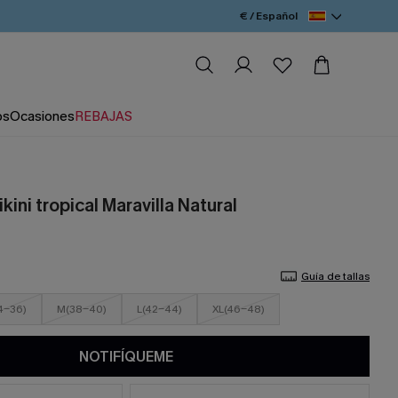
€ / Español
os
Ocasiones
REBAJAS
kini tropical Maravilla Natural
Guía de tallas
4-36)
M(38-40)
L(42-44)
XL(46-48)
NOTIFÍQUEME