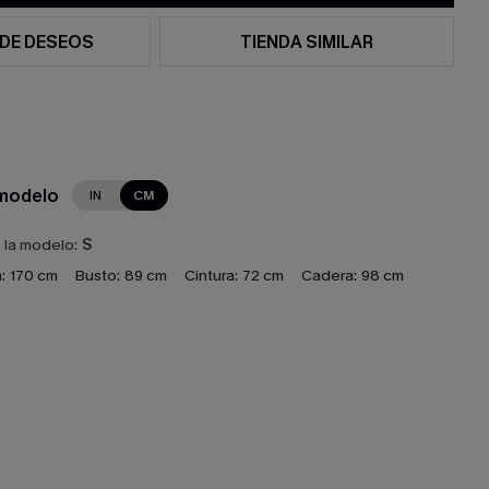
 DE DESEOS
TIENDA SIMILAR
 modelo
IN
CM
e la modelo:
S
:
170 cm
Busto:
89 cm
Cintura:
72 cm
Cadera:
98 cm