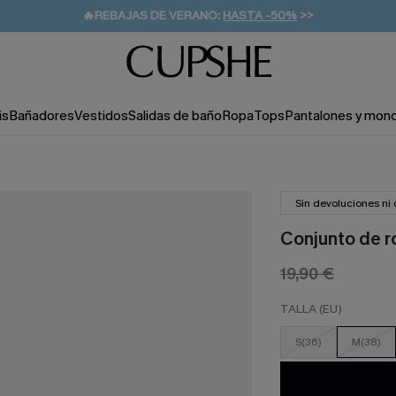
👒PROMOCIÓN DE VERANO:
-10% EN 2 VESTIDOS
>>
🚚ENVÍO GRATUITO A PARTIR DE 49 € >>
💌¡SUSCRIBIRSE & GANAR -10% EXTRA!
is
Bañadores
Vestidos
Salidas de baño
Ropa
Tops
Pantalones y mon
Sin devoluciones ni
Conjunto de ro
19,90 €
TALLA (EU)
S(36)
M(38)