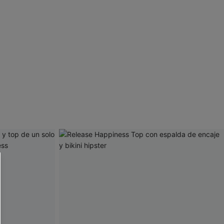
 CUPSHE?
ompra mínima