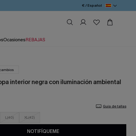
€ / Español
os
Ocasiones
REBAJAS
 cambios
pa interior negra con iluminación ambiental
Guía de tallas
L(40)
XL(42)
NOTIFÍQUEME