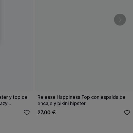
RSE
r este formulario, usted acepta nuestros
acidad
, y además acepta recibir correos
ticos de Cupshe en cualquier momento del
r ninguna compra. Podemos utilizar la
ductos y ofertas adaptados a su perfil.
ster y top de
Release Happiness Top con espalda de
Hazy
encaje y bikini hipster
27,00 €