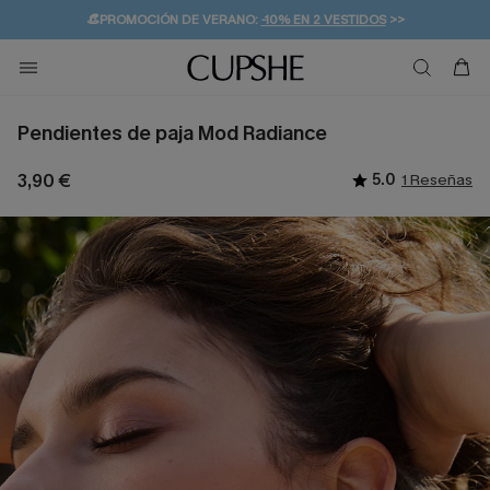
👒PROMOCIÓN DE VERANO:
-10% EN 2 VESTIDOS
>>
🚚ENVÍO GRATUITO A PARTIR DE 49 € >>
💌¡SUSCRIBIRSE & GANAR -10% EXTRA!
Pendientes de paja Mod Radiance
3,90 €
5.0
1 Reseñas