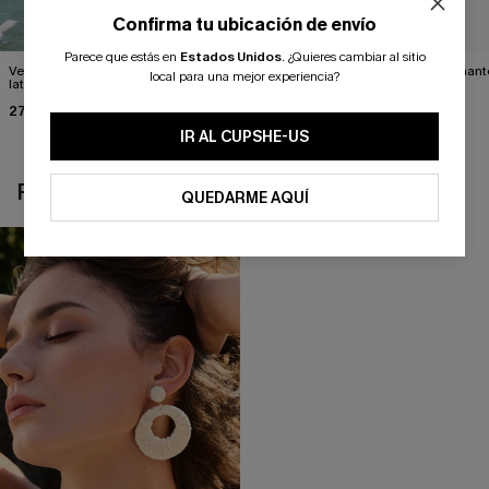
Confirma tu ubicación de envío
Parece que estás en
Estados Unidos
.
¿Quieres cambiar al sitio
Vestido largo con abertura
Vestido con cinturón y un
Impresionante
local para una mejor experiencia?
lateral verde bosque
solo hombro con
negro
estampado de hojas
27,00 €
34,00 €
39,00 €
IR AL CUPSHE-US
REVISAR RECIENTEMENTE
QUEDARME AQUÍ