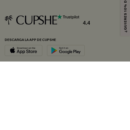
¿QUIERES 10% DE DESCUENTO?
4.4
DESCARGA LA APP DE CUPSHE
SÍGUENOS EN
© 2026 CUPSHE ESPAÑA
Consulte nuestras
Condiciones Generales
,
Política de Privacidad
y
Declaración de accesibilidad
.