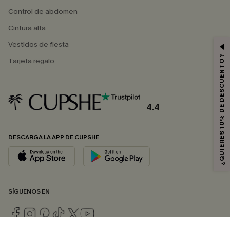
Control de abdomen
Cintura alta
Vestidos de fiesta
¿QUIERES 10% DE DESCUENTO?
Tarjeta regalo
4.4
DESCARGA LA APP DE CUPSHE
SÍGUENOS EN