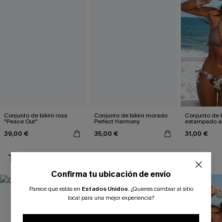
Conjunto de bikini rosa
Conjunto de bikini morado
Conjunto de b
"Peace Out"
Perfect Harmony
estampado a
atractivo
39,00 €
35,00 €
31,00 €
TAMBIÉN TE PUEDE GUSTAR
Confirma tu ubicación de envío
Parece que estás en
Estados Unidos
.
¿Quieres cambiar al sitio
local para una mejor experiencia?