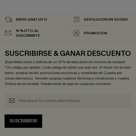
ENVÍO GRATUITO
DEVOLUCIÓN EN 30 DÍAS
10 % DTO. AL
PROMOCIÓN
SUSCRIBIRTE
SUSCRIBIRSE & GANAR DESCUENTO
¡Suscríbete ahora y disfruta de un 10 % de descuento sin mínimo de compra!
*Un código por pedido. Cada código es válido una sola vez. Al hacer clic en este
botón, aceptas recibir promociones exclusivas y novedades de Cupshe por
correo electrónico. También aceptas nuestros
Términos y condiciones
y nuestra
Política de privacidad
. Puedes darte de baja en cualquier momento.
SUSCRIBIRSE