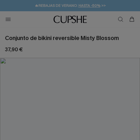
👒PROMOCIÓN DE VERANO:
-10% EN 2 VESTIDOS
>>
🚚ENVÍO GRATUITO A PARTIR DE 49 € >>
💌¡SUSCRIBIRSE & GANAR -10% EXTRA!
Conjunto de bikini reversible Misty Blossom
37,90 €