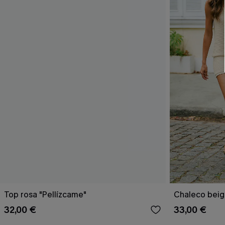
Top rosa "Pellízcame"
Chaleco beig
32,00 €
33,00 €