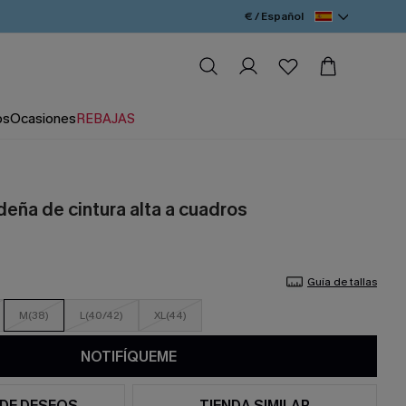
€ / Español
os
Ocasiones
REBAJAS
deña de cintura alta a cuadros
Guía de tallas
M(38)
L(40/42)
XL(44)
NOTIFÍQUEME
 DE DESEOS
TIENDA SIMILAR