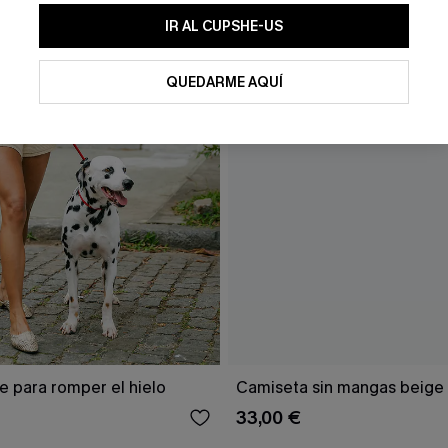
IR AL CUPSHE-US
QUEDARME AQUÍ
e para romper el hielo
Camiseta sin mangas beige 
33,00 €