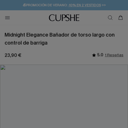
👒PROMOCIÓN DE VERANO:
-10% EN 2 VESTIDOS
>>
🚚ENVÍO GRATUITO A PARTIR DE 49 € >>
💌¡SUSCRIBIRSE & GANAR -10% EXTRA!
Midnight Elegance Bañador de torso largo con
control de barriga
23,90 €
5.0
1 Reseñas