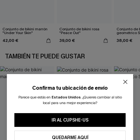
Conjunto de bikini marrón
Conjunto de bikini rosa
Conjunto de b
"Under Your Skin"
"Peace Out"
geométrico 
42,00 €
39,00 €
38,00 €
TAMBIÉN TE PUEDE GUSTAR
Confirma tu ubicación de envío
Parece que estás en
Estados Unidos
.
¿Quieres cambiar al sitio
local para una mejor experiencia?
IR AL CUPSHE-US
QUEDARME AQUÍ