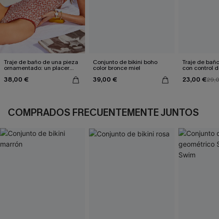
Traje de baño de una pieza
Conjunto de bikini boho
Traje de bañ
ornamentado: un placer
color bronce miel
con control
culpable
Sienna Sun
38,00 €
39,00 €
23,00 €
29,
COMPRADOS FRECUENTEMENTE JUNTOS