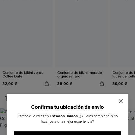
Conjunto de bikini verde
Conjunto de bikini morado
Conjunto de b
Coffee Date
orquídea raro
luces centell
32,00 €
38,00 €
39,00 €
TAMBIÉN TE PUEDE GUSTAR
Confirma tu ubicación de envío
Parece que estás en
Estados Unidos
.
¿Quieres cambiar al sitio
local para una mejor experiencia?