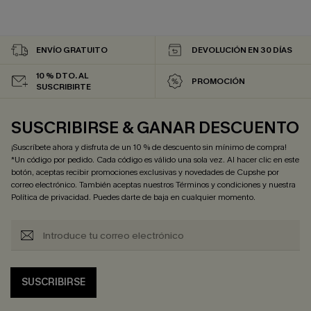
ENVÍO GRATUITO
DEVOLUCIÓN EN 30 DÍAS
10 % DTO. AL
PROMOCIÓN
SUSCRIBIRTE
SUSCRIBIRSE & GANAR DESCUENTO
¡Suscríbete ahora y disfruta de un 10 % de descuento sin mínimo de compra!
*Un código por pedido. Cada código es válido una sola vez. Al hacer clic en este
botón, aceptas recibir promociones exclusivas y novedades de Cupshe por
correo electrónico. También aceptas nuestros
Términos y condiciones
y nuestra
Política de privacidad
. Puedes darte de baja en cualquier momento.
SUSCRIBIRSE