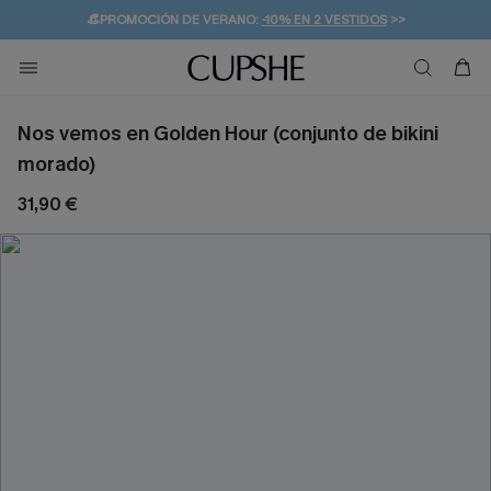
👒PROMOCIÓN DE VERANO:
-10% EN 2 VESTIDOS
>>
🚚ENVÍO GRATUITO A PARTIR DE 49 € >>
💌¡SUSCRIBIRSE & GANAR -10% EXTRA!
Nos vemos en Golden Hour (conjunto de bikini
morado)
31,90 €