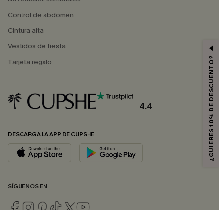
Control de abdomen
Cintura alta
Vestidos de fiesta
¿QUIERES 10% DE DESCUENTO?
Tarjeta regalo
4.4
DESCARGA LA APP DE CUPSHE
SÍGUENOS EN