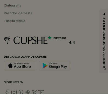
Cintura alta
Vestidos de fiesta
¿QUIERES 10% DE DESCUENTO?
Tarjeta regalo
4.4
DESCARGA LA APP DE CUPSHE
SÍGUENOS EN