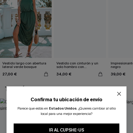
Vestido largo con abertura
Vestido con cinturón y un
Impresionante
lateral verde bosque
solo hombro con
negro
estampado de hojas
27,00 €
34,00 €
39,00 €
TAMBIÉN TE PUEDE GUSTAR
Confirma tu ubicación de envío
Parece que estás en
Estados Unidos
.
¿Quieres cambiar al sitio
local para una mejor experiencia?
IR AL CUPSHE-US