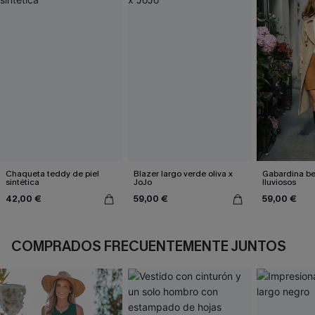
Chaqueta teddy de piel
Blazer largo verde oliva x
Gabardina be
sintética
JoJo
lluviosos
42,00 €
59,00 €
59,00 €
COMPRADOS FRECUENTEMENTE JUNTOS