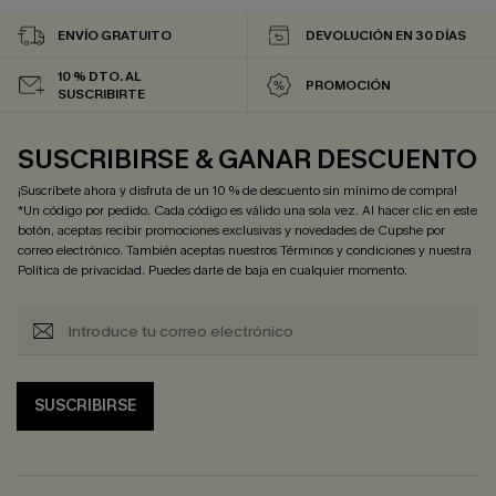
ENVÍO GRATUITO
DEVOLUCIÓN EN 30 DÍAS
10 % DTO. AL
PROMOCIÓN
SUSCRIBIRTE
SUSCRIBIRSE & GANAR DESCUENTO
¡Suscríbete ahora y disfruta de un 10 % de descuento sin mínimo de compra!
*Un código por pedido. Cada código es válido una sola vez. Al hacer clic en este
botón, aceptas recibir promociones exclusivas y novedades de Cupshe por
correo electrónico. También aceptas nuestros
Términos y condiciones
y nuestra
Política de privacidad
. Puedes darte de baja en cualquier momento.
SUSCRIBIRSE