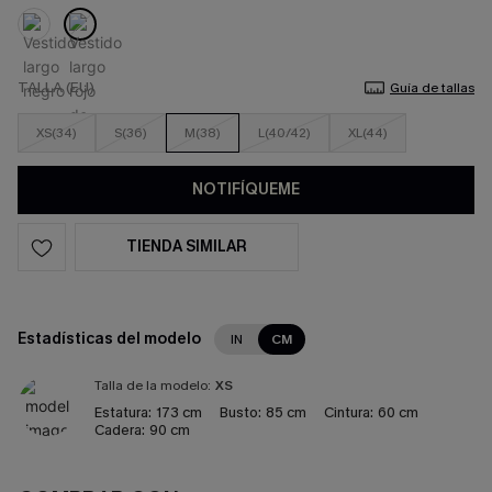
TALLA (EU)
Guía de tallas
XS(34)
S(36)
M(38)
L(40/42)
XL(44)
NOTIFÍQUEME
TIENDA SIMILAR
Estadísticas del modelo
IN
CM
Talla de la modelo:
XS
Estatura:
173 cm
Busto:
85 cm
Cintura:
60 cm
Cadera:
90 cm