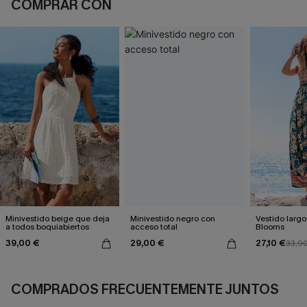
COMPRAR CON
Minivestido beige que deja
Minivestido negro con
Vestido largo 
a todos boquiabiertos
acceso total
Blooms
39,00 €
29,00 €
27,10 €
33,9
COMPRADOS FRECUENTEMENTE JUNTOS