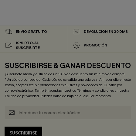
ENVÍO GRATUITO
DEVOLUCIÓN EN 30 DÍAS
10 % DTO. AL
PROMOCIÓN
SUSCRIBIRTE
SUSCRIBIRSE & GANAR DESCUENTO
¡Suscríbete ahora y disfruta de un 10 % de descuento sin mínimo de compra!
*Un código por pedido. Cada código es válido una sola vez. Al hacer clic en este
botón, aceptas recibir promociones exclusivas y novedades de Cupshe por
correo electrónico. También aceptas nuestros
Términos y condiciones
y nuestra
Política de privacidad
. Puedes darte de baja en cualquier momento.
SUSCRIBIRSE