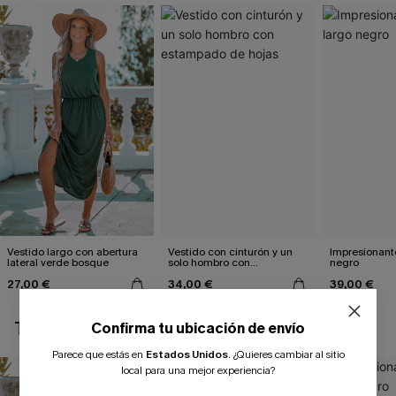
Vestido largo con abertura
Vestido con cinturón y un
Impresionante
lateral verde bosque
solo hombro con
negro
estampado de hojas
27,00 €
34,00 €
39,00 €
TAMBIÉN TE PUEDE GUSTAR
Confirma tu ubicación de envío
Parece que estás en
Estados Unidos
.
¿Quieres cambiar al sitio
local para una mejor experiencia?