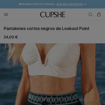
👒PROMOCIÓN DE VERANO:
-10% EN 2 VESTIDOS
>>
🚚ENVÍO GRATUITO A PARTIR DE 49 € >>
💌¡SUSCRIBIRSE & GANAR -10% EXTRA!
Pantalones cortos negros de Lookout Point
34,00 €