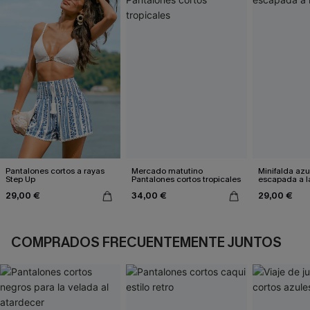
Pantalones cortos a rayas
Mercado matutino
Minifalda azu
Step Up
Pantalones cortos tropicales
escapada a la
29,00 €
34,00 €
29,00 €
COMPRADOS FRECUENTEMENTE JUNTOS