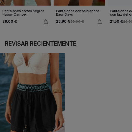
Pantalones cortos negros
Pantalones cortos blancos
Pantalones co
Happy Camper
Easy Days
con luz del d
29,00 €
23,90 €
21,50 €
29,90 €
26,9
REVISAR RECIENTEMENTE