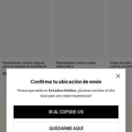
Pantalones cortos negros
Pantalones cortos caqui
Viaje de juli
para la velada al atardecer
estilo retro
cortos azules
32,00 €
27,00 €
29,00 €
Confirma tu ubicación de envío
Parece que estás en
Estados Unidos
.
¿Quieres cambiar al sitio
RESEÑAS DE CLIENTES
local para una mejor experiencia?
IR AL CUPSHE-US
0.0
QUEDARME AQUÍ