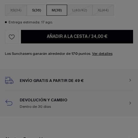
XS(34)
S(36)
M(38)
L(40/42)
XL(44)
Entrega estimada: 17 ago.
AÑADIR A LA CESTA
/
34,00 €
Los Sunchasers ganarán alrededor de
170
puntos.
Ver detalles
ENVÍO GRATIS A PARTIR DE 49 €
DEVOLUCIÓN Y CAMBIO
Dentro de 30 días