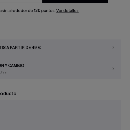
arán alrededor de
130
puntos.
Ver detalles
IS A PARTIR DE 49 €
N Y CAMBIO
días
roducto