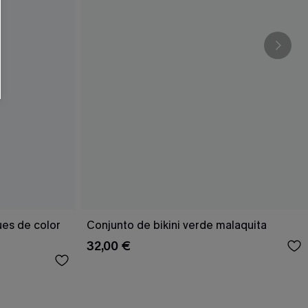
RSE
r este formulario, usted acepta nuestros
acidad
, y además acepta recibir correos
ticos de Cupshe en cualquier momento del
r ninguna compra. Podemos utilizar la
ductos y ofertas adaptados a su perfil.
ues de color
Conjunto de bikini verde malaquita
32,00 €