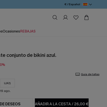
€ / Español
os
Ocasiones
REBAJAS
e conjunto de bikini azul.
10%
Guía de tallas
L(42)
19 ago.
 DE DESEOS
AÑADIR A LA CESTA
/
26,00 €