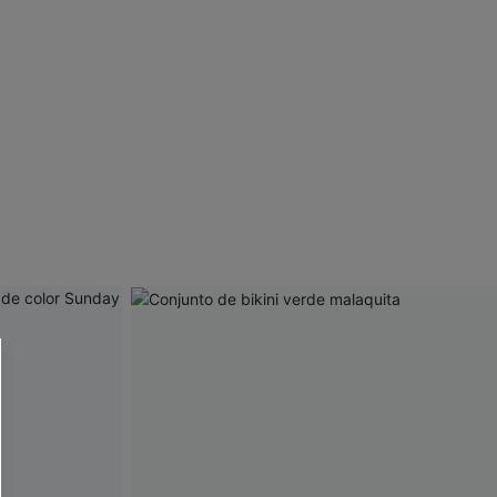
 CUPSHE?
ompra mínima