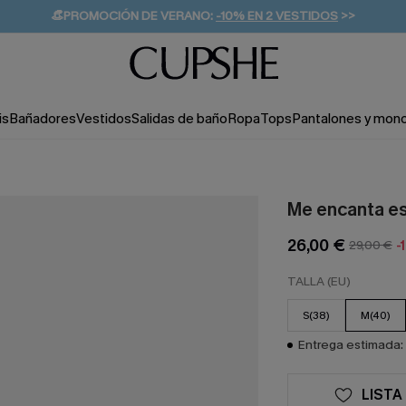
👒PROMOCIÓN DE VERANO:
-10% EN 2 VESTIDOS
>>
🚚ENVÍO GRATUITO A PARTIR DE 49 € >>
💌¡SUSCRIBIRSE & GANAR -10% EXTRA!
is
Bañadores
Vestidos
Salidas de baño
Ropa
Tops
Pantalones y mon
Me encanta est
26,00 €
29,00 €
-
TALLA (EU)
S(38)
M(40)
Entrega estimada: 
LISTA