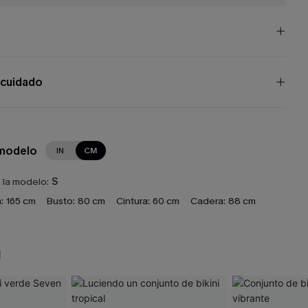
 cuidado
 modelo
IN
CM
e la modelo:
S
:
165 cm
Busto:
80 cm
Cintura:
60 cm
Cadera:
88 cm
N