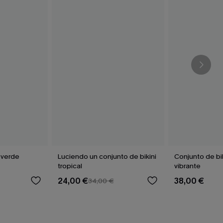
 verde
Luciendo un conjunto de bikini
Conjunto de biki
tropical
vibrante
24,00 €
38,00 €
34,00 €