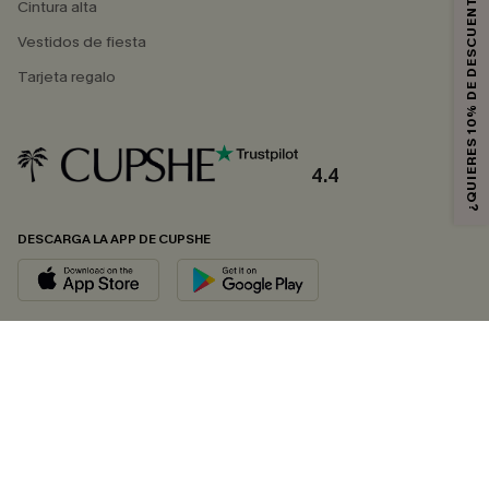
¿QUIERES 10% DE DESCUENTO?
Cintura alta
Vestidos de fiesta
Tarjeta regalo
4.4
DESCARGA LA APP DE CUPSHE
SÍGUENOS EN