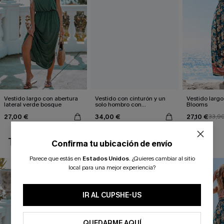
Vestido largo con abertura
Vestido con cinturón y un
Vestido largo 
lateral verde bosque
solo hombro con
Blooms
estampado de hojas
27,00 €
34,00 €
27,10 €
33,9
TAMBIÉN TE PUEDE GUSTAR
Confirma tu ubicación de envío
Parece que estás en
Estados Unidos
.
¿Quieres cambiar al sitio
local para una mejor experiencia?
IR AL CUPSHE-US
QUEDARME AQUÍ