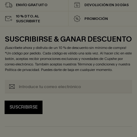
ENVÍO GRATUITO
DEVOLUCIÓN EN 30 DÍAS
10 % DTO. AL
PROMOCIÓN
SUSCRIBIRTE
SUSCRIBIRSE & GANAR DESCUENTO
¡Suscríbete ahora y disfruta de un 10 % de descuento sin mínimo de compra!
*Un código por pedido. Cada código es válido una sola vez. Al hacer clic en este
botón, aceptas recibir promociones exclusivas y novedades de Cupshe por
correo electrónico. También aceptas nuestros
Términos y condiciones
y nuestra
Política de privacidad
. Puedes darte de baja en cualquier momento.
SUSCRIBIRSE