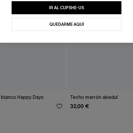
IR AL CUPSHE-US
QUEDARME AQUÍ
 blanco Happy Days
Techo marrón abedul
32,00 €