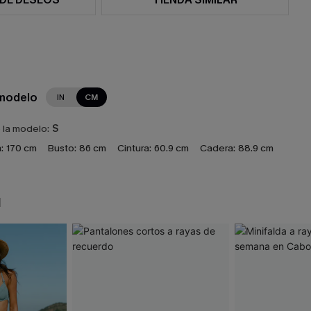
 modelo
IN
CM
e la modelo:
S
:
170 cm
Busto:
86 cm
Cintura:
60.9 cm
Cadera:
88.9 cm
N