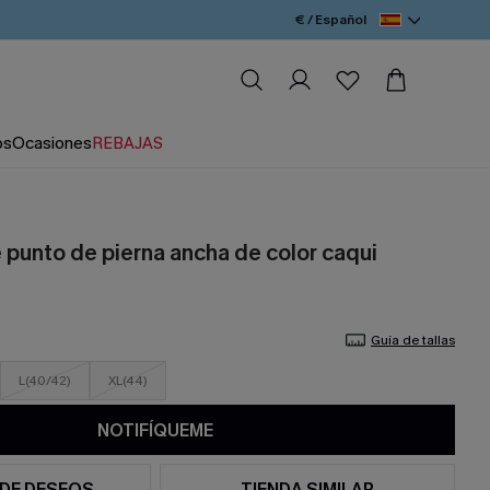
€ / Español
os
Ocasiones
REBAJAS
 punto de pierna ancha de color caqui
Guía de tallas
L(40/42)
XL(44)
NOTIFÍQUEME
 DE DESEOS
TIENDA SIMILAR