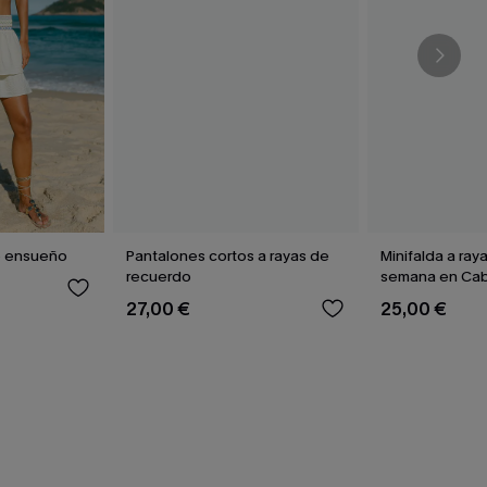
e ensueño
Pantalones cortos a rayas de
Minifalda a ray
recuerdo
semana en Ca
27,00 €
25,00 €