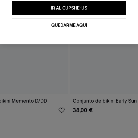
IR AL CUPSHE-US
QUEDARME AQUÍ
bikini Memento D/DD
Conjunto de bikini Early Su
38,00 €