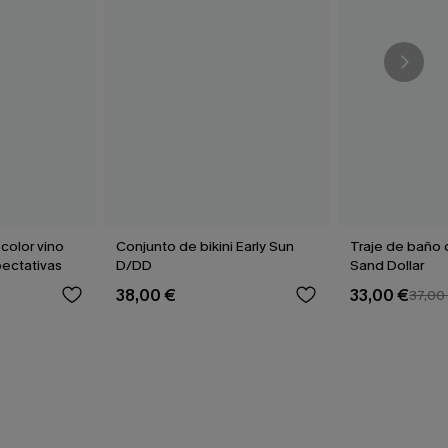
 color vino
Conjunto de bikini Early Sun
Traje de baño 
pectativas
D/DD
Sand Dollar
38,00 €
33,00 €
37,00