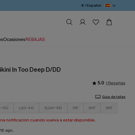
€ / Español
os
Ocasiones
REBAJAS
ikini In Too Deep D/DD
5.0
1 Reseñas
Guía de tallas
-40)
L(42-44)
XL(46-48)
75E
80E
85E
a notificación cuando vuelva a estar disponible.
18 ago.