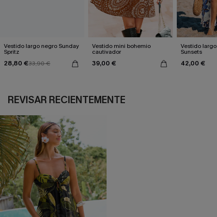
Vestido largo negro Sunday
Vestido mini bohemio
Vestido largo
Spritz
cautivador
Sunsets
28,80 €
39,00 €
42,00 €
33,90 €
REVISAR RECIENTEMENTE