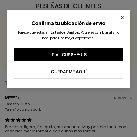
RESEÑAS DE CLIENTES
Confirma tu ubicación de envío
5.0
1 COMENTARIO
Parece que estás en
Estados Unidos
.
¿Quieres cambiar al sitio
local para una mejor experiencia?
¡Gana más de 30 puntos por cada reseña que dejes!
IR AL CUPSHE-US
EVALUAR
QUEDARME AQUÍ
1 COMENTARIO
M****o
11/06/2026
Tamaño:
Justo
Tamaño comprado:
L
Precioso, ligero, fresquito, me encanta. Muy posible tanto con
chanclas más informal o con cuñas más formal.