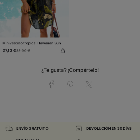
Minivestido tropical Hawaiian Sun
27,10 €
33,90 €
¿Te gusta? ¡Compártelo!
ENVÍO GRATUITO
DEVOLUCIÓN EN 30 DÍAS
10 % DTO. AL