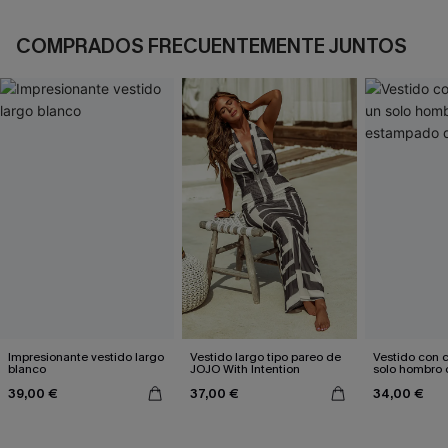
COMPRADOS FRECUENTEMENTE JUNTOS
Impresionante vestido largo
Vestido largo tipo pareo de
Vestido con c
blanco
JOJO With Intention
solo hombro 
estampado d
39,00 €
37,00 €
34,00 €