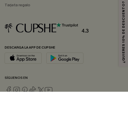
¿QUIERES 10% DE DESCUENTO?
Tarjeta regalo
4.3
DESCARGA LA APP DE CUPSHE
SÍGUENOS EN
© 2026 CUPSHE ESPAÑA
Consulte nuestras
Condiciones Generales
,
Política de Privacidad
y