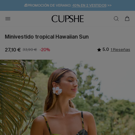
👒PROMOCIÓN DE VERANO:
-10% EN 2 VESTIDOS
>>
🚚ENVÍO GRATUITO A PARTIR DE 49 € >>
💌¡SUSCRIBIRSE & GANAR -10% EXTRA!
Minivestido tropical Hawaiian Sun
27,10 €
33,90 €
5.0
1 Reseñas
-20%