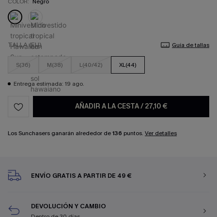
COLOR:
Negro
TALLA (EU)
Guía de tallas
S(36)
M(38)
L(40/42)
XL(44)
Entrega estimada: 19 ago.
AÑADIR A LA CESTA
/
27,10 €
Los Sunchasers ganarán alrededor de
136
puntos.
Ver detalles
ENVÍO GRATIS A PARTIR DE 49 €
DEVOLUCIÓN Y CAMBIO
Dentro de 30 días