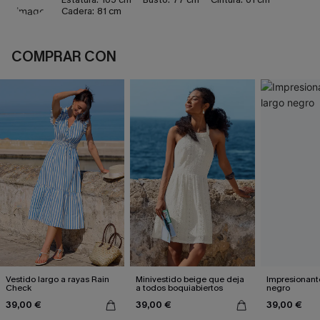
Cadera:
81 cm
COMPRAR CON
Vestido largo a rayas Rain
Minivestido beige que deja
Impresionante
Check
a todos boquiabiertos
negro
39,00 €
39,00 €
39,00 €