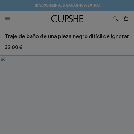
💌¡SUSCRIBIRSE & GANAR -10% EXTRA!
🚚ENVÍO GRATUITO A PARTIR DE 49 € >>
Traje de baño de una pieza negro difícil de ignorar
32,00 €