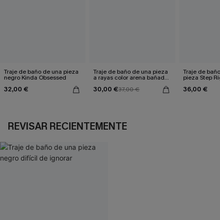
Traje de baño de una pieza
Traje de baño de una pieza
Traje de bañ
negro Kinda Obsessed
a rayas color arena bañada
pieza Step R
por el sol
32,00 €
30,00 €
36,00 €
37,00 €
REVISAR RECIENTEMENTE