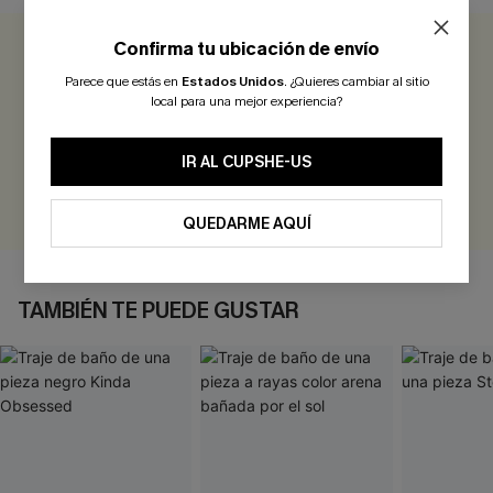
Confirma tu ubicación de envío
0.0
Parece que estás en
Estados Unidos
.
¿Quieres cambiar al sitio
local para una mejor experiencia?
Sé el Primero en Reseñar
¡Gana más de 30 puntos por cada reseña que dejes!
IR AL CUPSHE-US
EVALUAR
QUEDARME AQUÍ
TAMBIÉN TE PUEDE GUSTAR