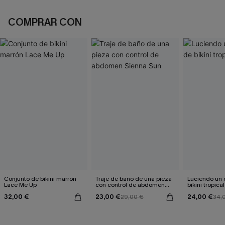
COMPRAR CON
Conjunto de bikini marrón
Traje de baño de una pieza
Luciendo un 
Lace Me Up
con control de abdomen
bikini tropical
Sienna Sun
32,00 €
23,00 €
24,00 €
29,00 €
34,