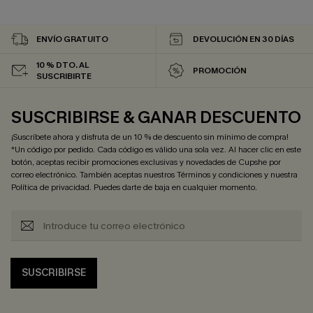
ENVÍO GRATUITO
DEVOLUCIÓN EN 30 DÍAS
10 % DTO. AL
PROMOCIÓN
SUSCRIBIRTE
SUSCRIBIRSE & GANAR DESCUENTO
¡Suscríbete ahora y disfruta de un 10 % de descuento sin mínimo de compra!
*Un código por pedido. Cada código es válido una sola vez. Al hacer clic en este
botón, aceptas recibir promociones exclusivas y novedades de Cupshe por
correo electrónico. También aceptas nuestros
Términos y condiciones
y nuestra
Política de privacidad
. Puedes darte de baja en cualquier momento.
SUSCRIBIRSE