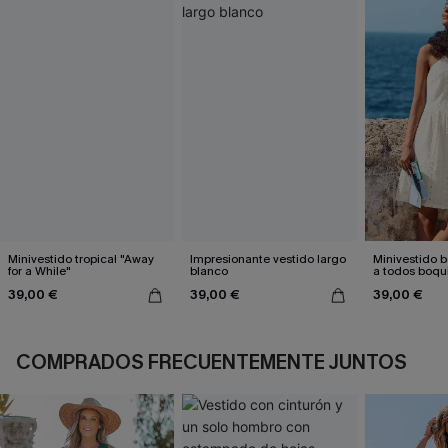
Minivestido tropical "Away
Impresionante vestido largo
Minivestido 
for a While"
blanco
a todos boqu
39,00 €
39,00 €
39,00 €
COMPRADOS FRECUENTEMENTE JUNTOS