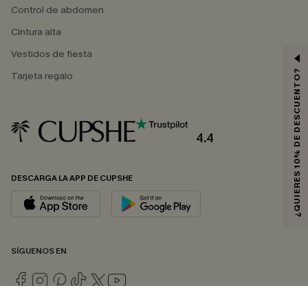
Control de abdomen
Cintura alta
Vestidos de fiesta
¿QUIERES 10% DE DESCUENTO?
Tarjeta regalo
4.4
DESCARGA LA APP DE CUPSHE
SÍGUENOS EN