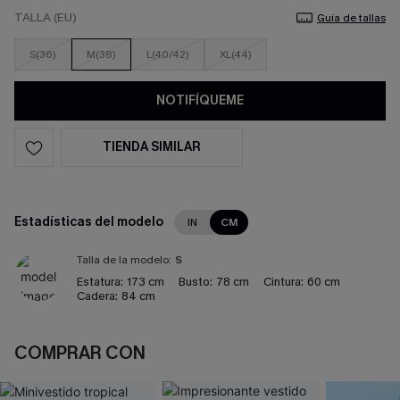
TALLA (EU)
Guía de tallas
S(36)
M(38)
L(40/42)
XL(44)
NOTIFÍQUEME
TIENDA SIMILAR
Estadísticas del modelo
IN
CM
Talla de la modelo:
S
Estatura:
173 cm
Busto:
78 cm
Cintura:
60 cm
Cadera:
84 cm
COMPRAR CON