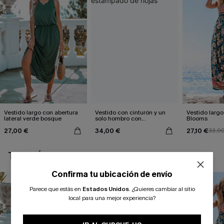
Vestido largo con abertura
Vestido con cinturón y un
Vestido largo 
lateral verde bosque
solo hombro con
Blooms
estampado de hojas
27,00 €
34,00 €
27,10 €
33,9
TAMBIÉN TE PUEDE GUSTAR
Confirma tu ubicación de envío
Parece que estás en
Estados Unidos
.
¿Quieres cambiar al sitio
local para una mejor experiencia?