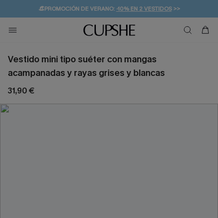
👒PROMOCIÓN DE VERANO:
-10% EN 2 VESTIDOS
>>
🚚ENVÍO GRATUITO A PARTIR DE 49 € >>
💌¡SUSCRIBIRSE & GANAR -10% EXTRA!
Vestido mini tipo suéter con mangas
acampanadas y rayas grises y blancas
31,90 €