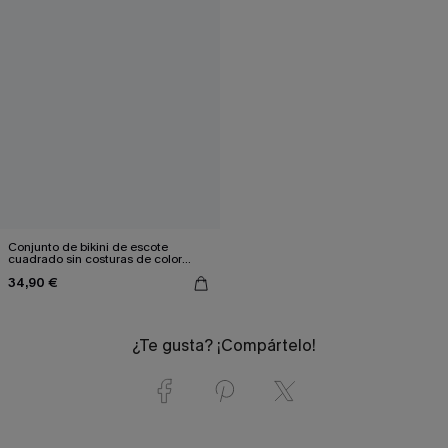
Conjunto de bikini de escote
cuadrado sin costuras de color
verde con braguita de tiro alto y
34,90 €
sujetador tipo bralette
¿Te gusta? ¡Compártelo!