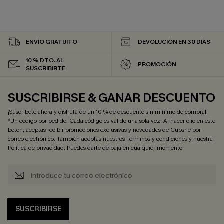
ENVÍO GRATUITO
DEVOLUCIÓN EN 30 DÍAS
10 % DTO. AL
PROMOCIÓN
SUSCRIBIRTE
SUSCRIBIRSE & GANAR DESCUENTO
¡Suscríbete ahora y disfruta de un 10 % de descuento sin mínimo de compra!
*Un código por pedido. Cada código es válido una sola vez. Al hacer clic en este
botón, aceptas recibir promociones exclusivas y novedades de Cupshe por
correo electrónico. También aceptas nuestros
Términos y condiciones
y nuestra
Política de privacidad
. Puedes darte de baja en cualquier momento.
SUSCRIBIRSE