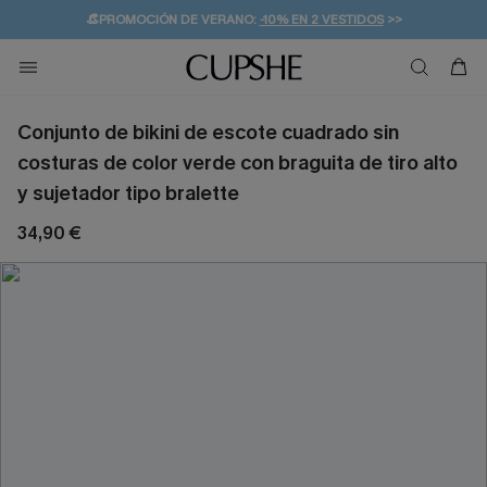
👒PROMOCIÓN DE VERANO:
-10% EN 2 VESTIDOS
>>
🚚ENVÍO GRATUITO A PARTIR DE 49 € >>
💌¡SUSCRIBIRSE & GANAR -10% EXTRA!
Conjunto de bikini de escote cuadrado sin
costuras de color verde con braguita de tiro alto
y sujetador tipo bralette
34,90 €