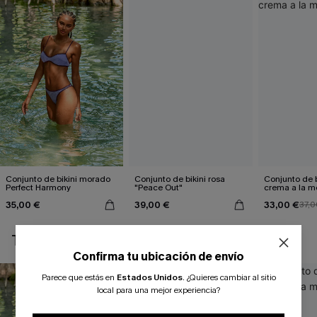
Conjunto de bikini morado
Conjunto de bikini rosa
Conjunto de b
Perfect Harmony
"Peace Out"
crema a la 
35,00 €
39,00 €
33,00 €
37,0
TAMBIÉN TE PUEDE GUSTAR
Confirma tu ubicación de envío
Parece que estás en
Estados Unidos
.
¿Quieres cambiar al sitio
local para una mejor experiencia?