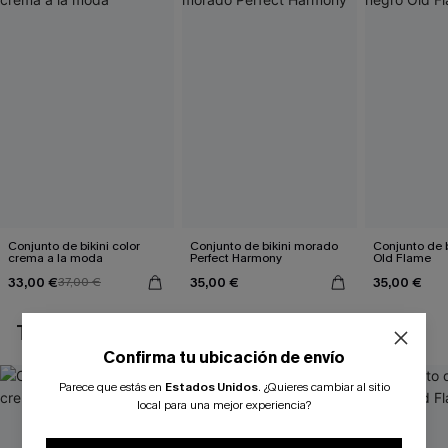
Conjunto de bikini color
Conjunto de bikini morado
Conjunto de b
crema a la moda
Perfect Harmony
Old Flame
33,00 €
35,00 €
35,00 €
37,00 €
TAMBIÉN TE PUEDE GUSTAR
Confirma tu ubicación de envío
Parece que estás en
Estados Unidos
.
¿Quieres cambiar al sitio
local para una mejor experiencia?