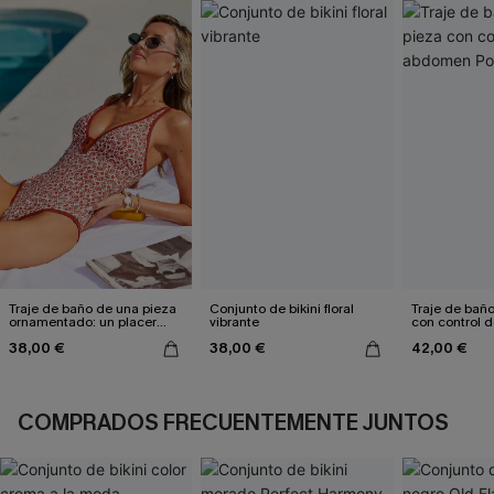
Traje de baño de una pieza
Conjunto de bikini floral
Traje de bañ
ornamentado: un placer
vibrante
con control
culpable
Poolside Mo
38,00 €
38,00 €
42,00 €
COMPRADOS FRECUENTEMENTE JUNTOS