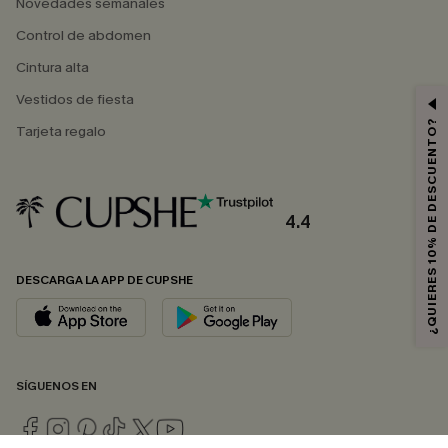
Novedades semanales
Control de abdomen
Cintura alta
Vestidos de fiesta
¿QUIERES 10% DE DESCUENTO?
Tarjeta regalo
4.4
DESCARGA LA APP DE CUPSHE
SÍGUENOS EN