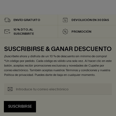
ENVÍO GRATUITO
DEVOLUCIÓN EN 30 DÍAS
10 % DTO. AL
PROMOCIÓN
SUSCRIBIRTE
SUSCRIBIRSE & GANAR DESCUENTO
¡Suscríbete ahora y disfruta de un 10 % de descuento sin mínimo de compra!
*Un código por pedido. Cada código es válido una sola vez. Al hacer clic en este
botón, aceptas recibir promociones exclusivas y novedades de Cupshe por
correo electrónico. También aceptas nuestros
Términos y condiciones
y nuestra
Política de privacidad
. Puedes darte de baja en cualquier momento.
SUSCRIBIRSE