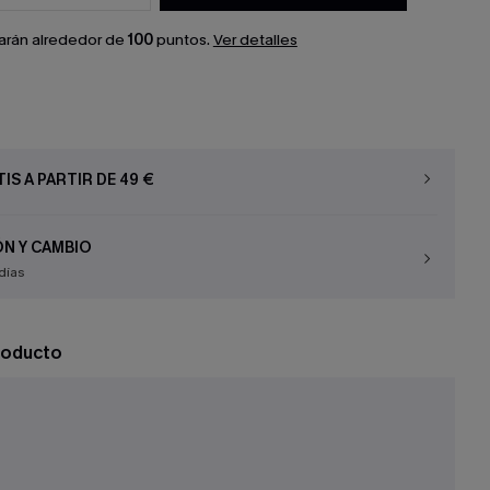
arán alrededor de
100
puntos.
Ver detalles
IS A PARTIR DE 49 €
N Y CAMBIO
días
roducto