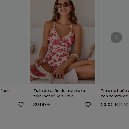
floral
Traje de baño de una pieza
Traje de baño 
floral Act of Self-Love
con control d
Sienna Sun
39,00 €
23,00 €
29,00