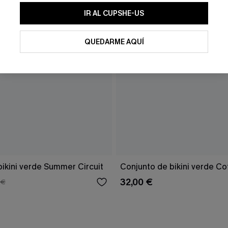
IR AL CUPSHE-US
QUEDARME AQUÍ
ikini verde Summer Circuit
Conjunto de bikini verde Co
32,00 €
 €