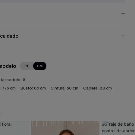
 cuidado
 modelo
IN
CM
e la modelo:
S
:
176 cm
Busto:
85 cm
Cintura:
60 cm
Cadera:
88 cm
N