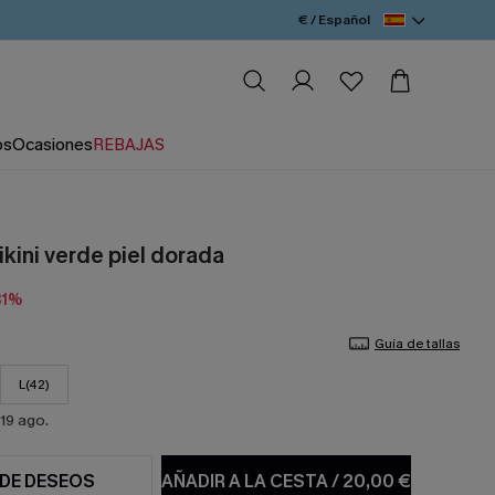
€ / Español
os
Ocasiones
REBAJAS
kini verde piel dorada
31%
Guía de tallas
L(42)
19 ago.
 DE DESEOS
AÑADIR A LA CESTA
/
20,00 €