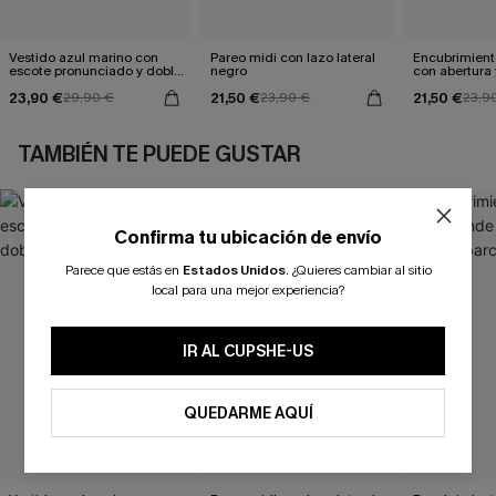
Vestido azul marino con
Pareo midi con lazo lateral
Encubrimient
escote pronunciado y doble
negro
con abertura 
cintura anudada
23,90 €
21,50 €
21,50 €
29,90 €
23,90 €
23,9
TAMBIÉN TE PUEDE GUSTAR
Confirma tu ubicación de envío
Parece que estás en
Estados Unidos
.
¿Quieres cambiar al sitio
local para una mejor experiencia?
IR AL CUPSHE-US
QUEDARME AQUÍ