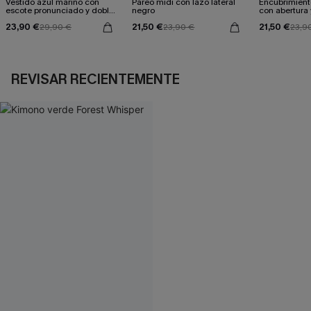
Vestido azul marino con
Pareo midi con lazo lateral
Encubrimient
escote pronunciado y doble
negro
con abertura 
cintura anudada
23,90 €
21,50 €
21,50 €
29,90 €
23,90 €
23,9
REVISAR RECIENTEMENTE