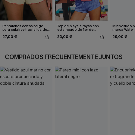
Pantalones cortos beige
Top de playa a rayas con
Minivestido b
para cubrirse tras la luz del
estampado de flor de
marca Water 
sol
naranjo
For
27,00 €
33,00 €
29,00 €
COMPRADOS FRECUENTEMENTE JUNTOS