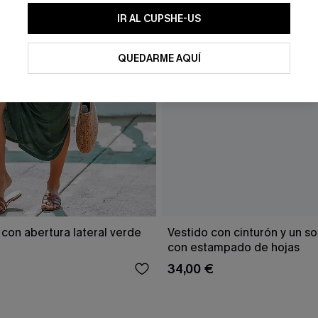
IR AL CUPSHE-US
QUEDARME AQUÍ
 con abertura lateral verde
Vestido con cinturón y un s
con estampado de hojas
34,00 €