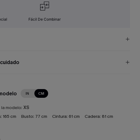
cial
Fácil De Combinar
 cuidado
 modelo
IN
CM
e la modelo:
XS
:
165 cm
Busto:
77 cm
Cintura:
61 cm
Cadera:
81 cm