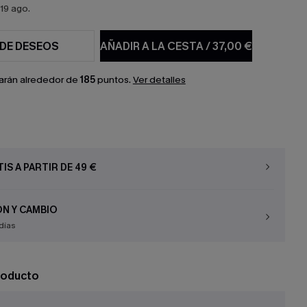
19 ago.
 DE DESEOS
AÑADIR A LA CESTA
/
37,00 €
arán alrededor de
185
puntos.
Ver detalles
IS A PARTIR DE 49 €
N Y CAMBIO
días
roducto