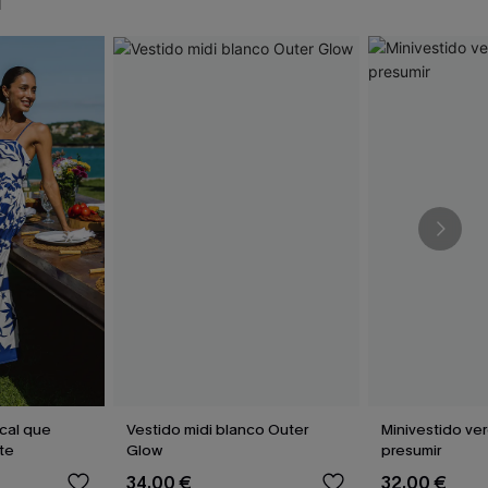
N
ical que
Vestido midi blanco Outer
Minivestido ve
te
Glow
presumir
34,00 €
32,00 €