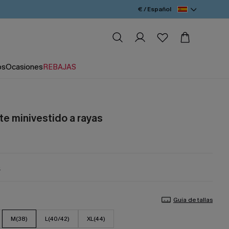
€ / Español
os
Ocasiones
REBAJAS
te minivestido a rayas
%
Guía de tallas
M(38)
L(40/42)
XL(44)