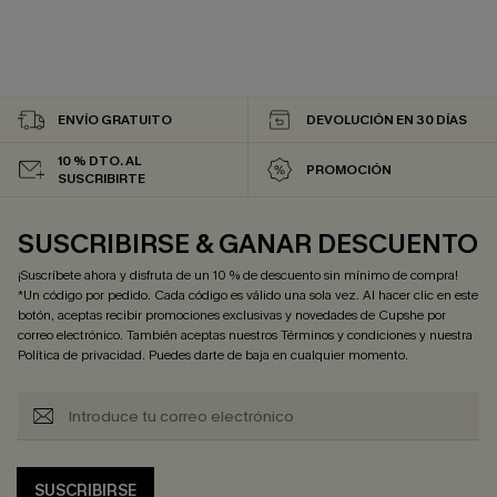
ENVÍO GRATUITO
DEVOLUCIÓN EN 30 DÍAS
10 % DTO. AL
PROMOCIÓN
SUSCRIBIRTE
SUSCRIBIRSE & GANAR DESCUENTO
¡Suscríbete ahora y disfruta de un 10 % de descuento sin mínimo de compra!
*Un código por pedido. Cada código es válido una sola vez. Al hacer clic en este
botón, aceptas recibir promociones exclusivas y novedades de Cupshe por
correo electrónico. También aceptas nuestros
Términos y condiciones
y nuestra
Política de privacidad
. Puedes darte de baja en cualquier momento.
SUSCRIBIRSE