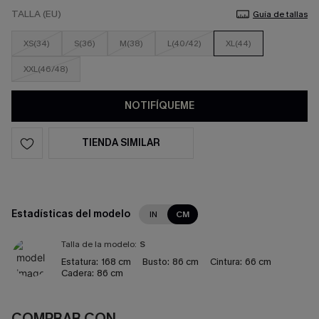
TALLA (EU)
Guía de tallas
XS(34)
S(36)
M(38)
L(40/42)
XL(44)
XXL(46/48)
NOTIFÍQUEME
TIENDA SIMILAR
Estadísticas del modelo
IN
CM
Talla de la modelo:
S
Estatura:
168 cm
Busto:
86 cm
Cintura:
66 cm
Cadera:
86 cm
COMPRAR CON