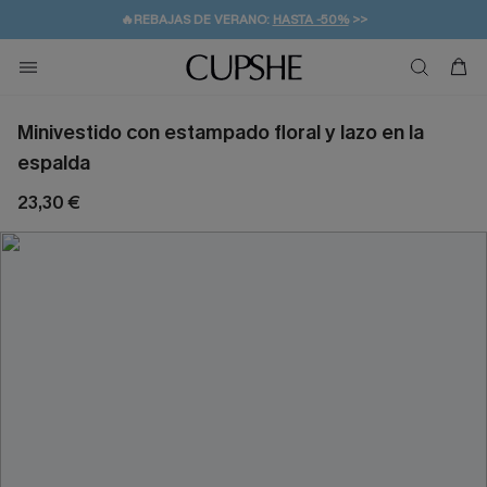
👒PROMOCIÓN DE VERANO:
-10% EN 2 VESTIDOS
>>
🚚ENVÍO GRATUITO A PARTIR DE 49 € >>
💌¡SUSCRIBIRSE & GANAR -10% EXTRA!
Minivestido con estampado floral y lazo en la
espalda
23,30 €