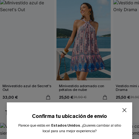
Minivestido azul de Secret's
Minivestido adornado con
Vestido mini 
Out
pétalos de nube
Drama
33,00 €
25,50 €
25,50 €
31,90 €
31,9
TAMBIÉN TE PUEDE GUSTAR
Confirma tu ubicación de envío
Parece que estás en
Estados Unidos
.
¿Quieres cambiar al sitio
local para una mejor experiencia?