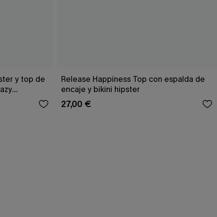
ster y top de
Release Happiness Top con espalda de
Hazy
encaje y bikini hipster
27,00 €