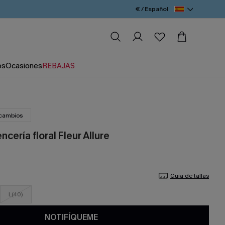
€ / Español
os
Ocasiones
REBAJAS
 cambios
cería floral Fleur Allure
Guía de tallas
L(40)
NOTIFÍQUEME