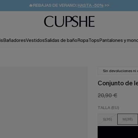
👒PROMOCIÓN DE VERANO:
-10% EN 2 VESTIDOS
>>
🚚ENVÍO GRATUITO A PARTIR DE 49 € >>
💌¡SUSCRIBIRSE & GANAR -10% EXTRA!
is
Bañadores
Vestidos
Salidas de baño
Ropa
Tops
Pantalones y mon
Sin devoluciones ni
Conjunto de len
20,90 €
TALLA (EU)
S(36)
M(38)