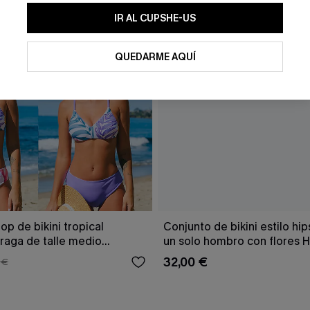
IR AL CUPSHE-US
QUEDARME AQUÍ
op de bikini tropical
Conjunto de bikini estilo hip
braga de talle medio
un solo hombro con flores 
Tenderness
32,00 €
 €