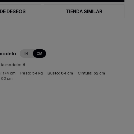
 DE DESEOS
TIENDA SIMILAR
 modelo
IN
CM
e la modelo:
S
:
174 cm
Peso:
54 kg
Busto:
84 cm
Cintura:
62 cm
92 cm