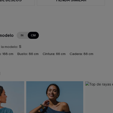
 modelo
IN
CM
e la modelo:
S
:
168 cm
Busto:
86 cm
Cintura:
66 cm
Cadera:
86 cm
N