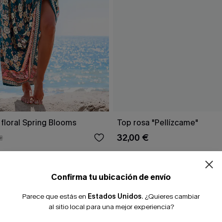
 floral Spring Blooms
Top rosa "Pellízcame"
32,00 €
€
Confirma tu ubicación de envío
Parece que estás en
Estados Unidos
.
¿Quieres cambiar
al sitio local para una mejor experiencia?