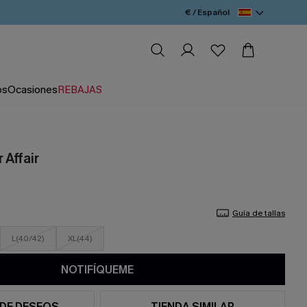
€ / Español
os
Ocasiones
REBAJAS
 Affair
Guía de tallas
L(40/42)
XL(44)
NOTIFÍQUEME
 DE DESEOS
TIENDA SIMILAR