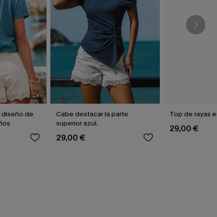
 diseño de
Cabe destacar la parte
Top de rayas e
ños
superior azul.
29,00 €
29,00 €