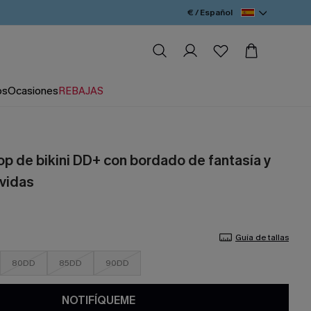
€ / Español
os
Ocasiones
REBAJAS
op de bikini DD+ con bordado de fantasía y
evidas
Guía de tallas
80DD
85DD
90DD
NOTIFÍQUEME