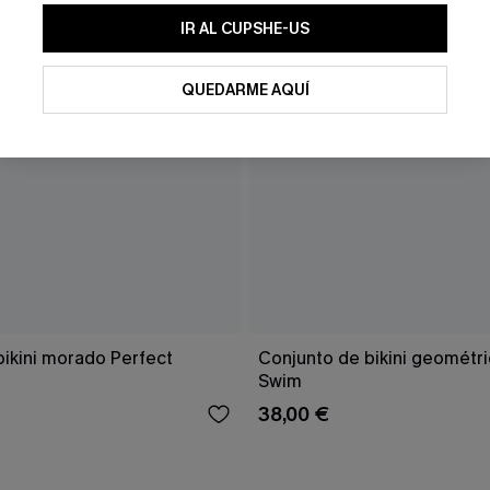
IR AL CUPSHE-US
QUEDARME AQUÍ
bikini morado Perfect
Conjunto de bikini geomét
Swim
38,00 €