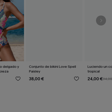
do delgado y
Conjunto de bikini Love Spell
Luciendo un co
pieza
Paisley
tropical
38,00 €
24,00 €
34,0