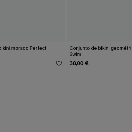
bikini morado Perfect
Conjunto de bikini geomét
Swim
38,00 €