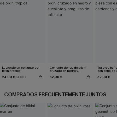
Luciendo un conjunto de
Conjunto de top de bikini
Traje de bañ
bikini tropical
cruzado en negro y
con espalda 
eucalipto y braguitas de
aleteo floral
24,00 €
32,00 €
32,00 €
34,00 €
talle alto
COMPRADOS FRECUENTEMENTE JUNTOS