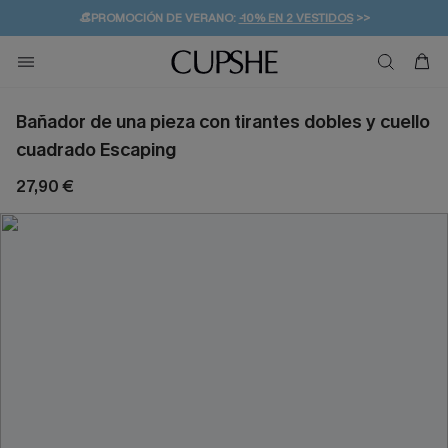
👒PROMOCIÓN DE VERANO:
-10% EN 2 VESTIDOS
>>
🚚ENVÍO GRATUITO A PARTIR DE 49 € >>
💌¡SUSCRIBIRSE & GANAR -10% EXTRA!
Bañador de una pieza con tirantes dobles y cuello
cuadrado Escaping
27,90 €