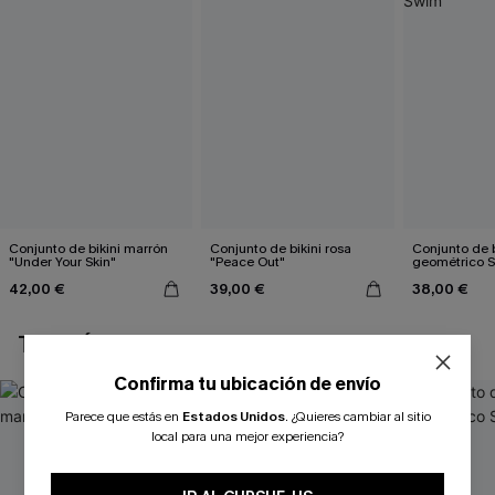
Conjunto de bikini marrón
Conjunto de bikini rosa
Conjunto de b
"Under Your Skin"
"Peace Out"
geométrico 
42,00 €
39,00 €
38,00 €
TAMBIÉN TE PUEDE GUSTAR
Confirma tu ubicación de envío
Parece que estás en
Estados Unidos
.
¿Quieres cambiar al sitio
local para una mejor experiencia?