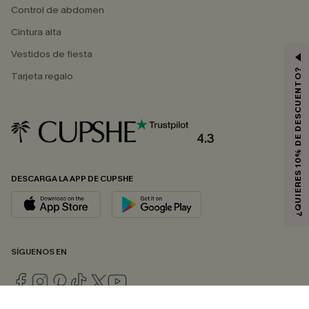
Control de abdomen
Cintura alta
Vestidos de fiesta
¿QUIERES 10% DE DESCUENTO?
Tarjeta regalo
4.3
DESCARGA LA APP DE CUPSHE
SÍGUENOS EN