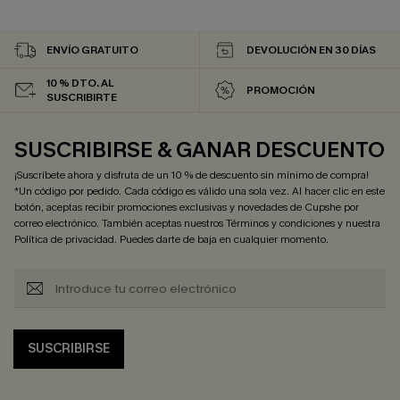
ENVÍO GRATUITO
DEVOLUCIÓN EN 30 DÍAS
10 % DTO. AL
PROMOCIÓN
SUSCRIBIRTE
SUSCRIBIRSE & GANAR DESCUENTO
¡Suscríbete ahora y disfruta de un 10 % de descuento sin mínimo de compra!
*Un código por pedido. Cada código es válido una sola vez. Al hacer clic en este
botón, aceptas recibir promociones exclusivas y novedades de Cupshe por
correo electrónico. También aceptas nuestros
Términos y condiciones
y nuestra
Política de privacidad
. Puedes darte de baja en cualquier momento.
SUSCRIBIRSE